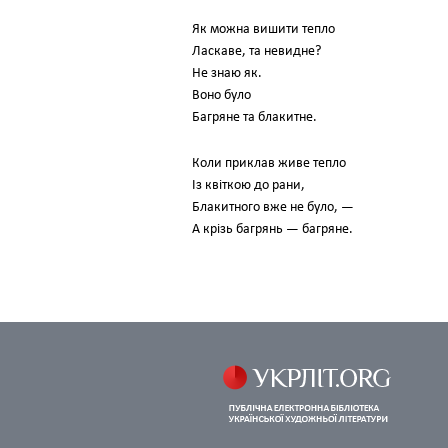
Як можна вишити тепло
Ласкаве, та невидне?
Не знаю як.
Воно було
Багряне та блакитне.
Коли приклав живе тепло
Із квіткою до рани,
Блакитного вже не було, —
А крізь багрянь — багряне.