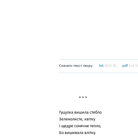
Скачати текст твору:
txt
(842 Б)
pdf
(54 К
* * *
Гуцулка вишила стебло
Зеленолисте, квітку
І щедре сонячне тепло,
Бо вишивала влітку.