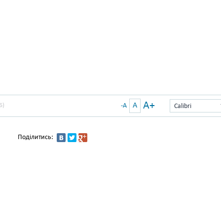
A+
A
Б)
-A
Calibri
Поділитись: