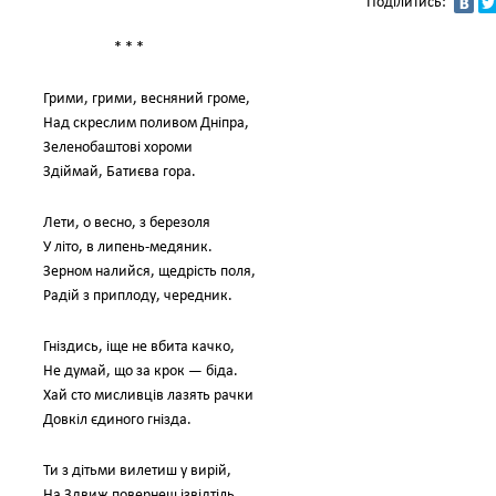
Поділитись:
* * *
Грими, грими, весняний громе,
Над скреслим поливом Дніпра,
Зеленобаштові хороми
Здіймай, Батиєва гора.
Лети, о весно, з березоля
У літо, в липень-медяник.
Зерном налийся, щедрість поля,
Радій з приплоду, чередник.
Гніздись, іще не вбита качко,
Не думай, що за крок — біда.
Хай сто мисливців лазять рачки
Довкіл єдиного гнізда.
Ти з дітьми вилетиш у вирій,
На Здвиж повернеш ізвідтіль.