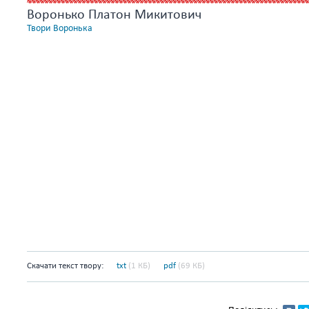
Воронько Платон Микитович
Твори Воронька
Скачати текст твору:
txt
(1 КБ)
pdf
(69 КБ)