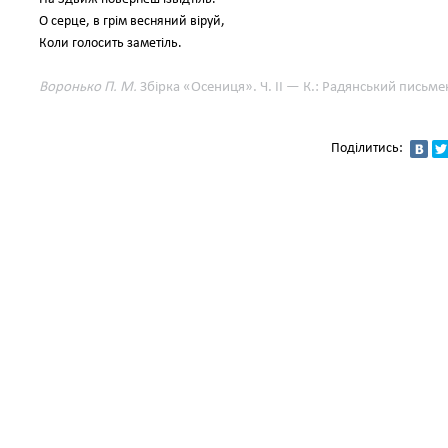
О серце, в грім весняний віруй,
Коли голосить заметіль.
Воронько П. М.
Збірка «Осениця». Ч. ІІ — К.: Радянський письм
Поділитись: