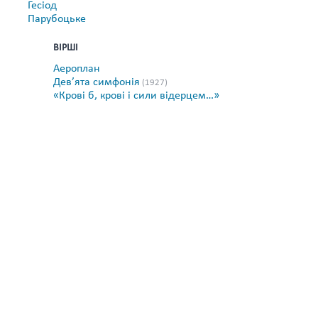
Гесіод
Парубоцьке
ВІРШІ
Аероплан
Дев’ята симфонія
(1927)
«Крові б, крові і сили відерцем…»