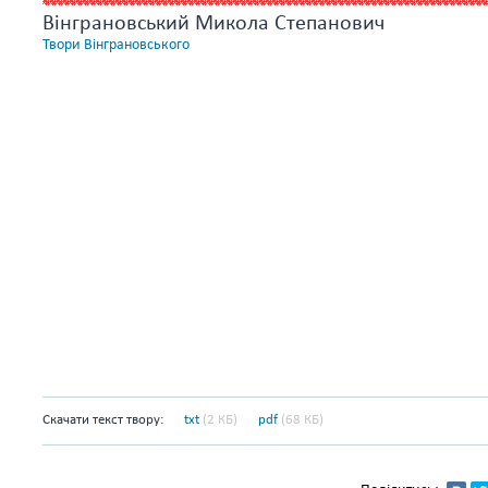
Вінграновський Микола Степанович
Твори Вінграновського
Скачати текст твору:
txt
(2 КБ)
pdf
(68 КБ)