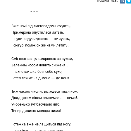
Поділитись:
* * *
Вже ночі під листопадом ночують,
Примерзла опустилася латать,
І щуки воду слухають — не чують,
І снігурі поміж сніжинами летять.
Сміється заєць з морквою за вухом,
Зеленим носом ловить сніженя…
І пахне шишка біля себе сухо,
І степ лежить від мене — до коня…
Тим часом ніколи: вісімдесятим ліком,
Двадцятим віком почнемось — нема!..
Учоренько тут басувало літо,
Тепер дивися: молода зима!
І стежка вже не лащиться під ногу,
І не співає — каркає лиш птах…