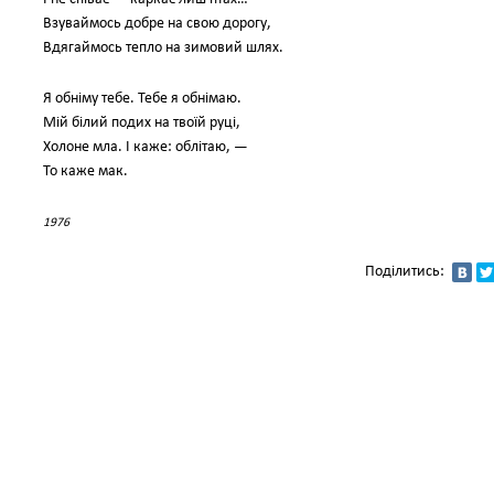
Взуваймось добре на свою дорогу,
Вдягаймось тепло на зимовий шлях.
Я обніму тебе. Тебе я обнімаю.
Мій білий подих на твоїй руці,
Холоне мла. І каже: облітаю, —
То каже мак.
1976
Поділитись: