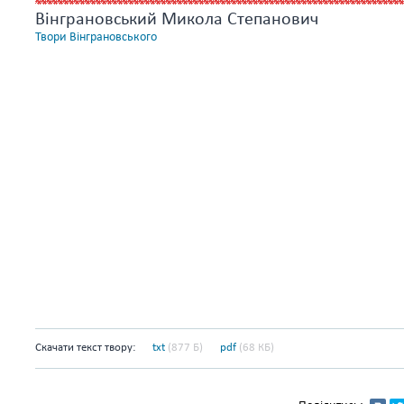
Вінграновський Микола Степанович
Твори Вінграновського
Скачати текст твору:
txt
(877 Б)
pdf
(68 КБ)