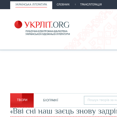
УКРАЇНСЬКА ЛІТЕРАТУРА
СЛОВНИК
ТРАНСЛІТЕРАЦІЯ
ТВОРИ
БІОГРАФІЇ
«Вві сні наш заєць знову задр