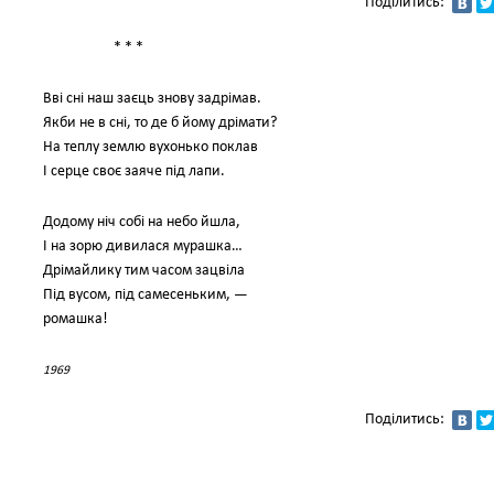
Поділитись:
* * *
Вві сні наш заєць знову задрімав.
Якби не в сні, то де б йому дрімати?
На теплу землю вухонько поклав
І серце своє заяче під лапи.
Додому ніч собі на небо йшла,
І на зорю дивилася мурашка…
Дрімайлику тим часом зацвіла
Під вусом, під самесеньким, —
ромашка!
1969
Поділитись: