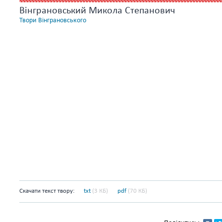
Вінграновський Микола Степанович
Твори Вінграновського
Скачати текст твору:
txt
(3 КБ)
pdf
(70 КБ)