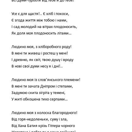
Всі думи-турботи від тебе й до тебе!
Усе є для щастя!.. Є хліб і покоси,
Є згода життя між тобою і нами,
І сад молодий на вітрах плодоносить,
Як доля моя плодоносить літами…
Людино моя, з хліборобного роду!
В мені ти живеш і ростеш у мені!
І древню, як світ, твою душу і вроду
В нові свої думи несу я і дні!..
Людино моя із слов’янського племени!
В мені ти зачата Дніпром і степами,
Задумою скита зігріта у темені,
У житі обкошена тихо серпами…
Людино моя з колоска благородного!
Від горя-недоленьки, суму і зла,
Від Хана Батия крізь Гітлера чорного