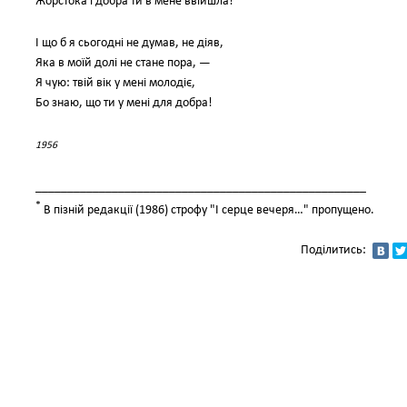
Жорстока і добра ти в мене ввійшла!
І що б я сьогодні не думав, не діяв,
Яка в моїй долі не стане пора, —
Я чую: твій вік у мені молодіє,
Бо знаю, що ти у мені для добра!
1956
____________________________________________________
*
В пізній редакції (1986) строфу "І серце вечеря…" пропущено.
Поділитись: