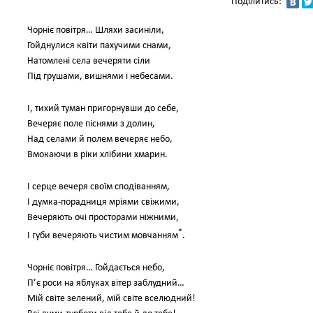
Поділитись:
Чорніє повітря… Шляхи засиніли,
Гойднулися квіти пахучими снами,
Натомлені села вечеряти сіли
Під грушами, вишнями і небесами.
І, тихий туман пригорнувши до себе,
Вечеряє поле піснями з долин,
Над селами й полем вечеряє небо,
Вмокаючи в ріки хлібини хмарин.
І серце вечеря своїм сподіванням,
І думка-порадниця мріями свіжими,
Вечеряють очі просторами ніжними,
*
І губи вечеряють чистим мовчанням
.
Чорніє повітря… Гойдається небо,
П’є роси на яблуках вітер заблудний…
Мій світе зелений, мій світе вселюдний!