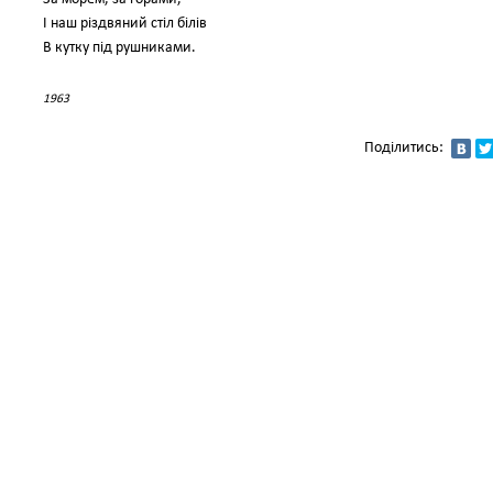
І наш різдвяний стіл білів
В кутку під рушниками.
1963
Поділитись: