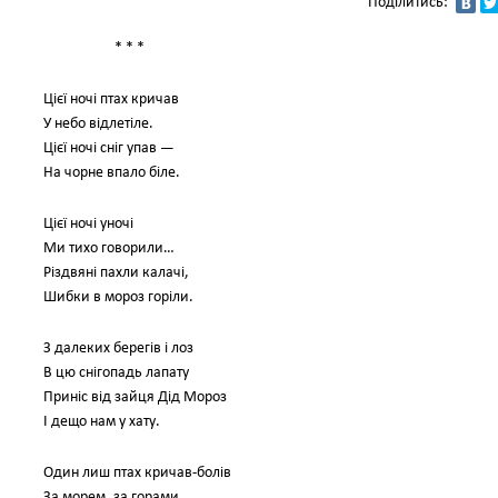
Поділитись:
* * *
Цієї ночі птах кричав
У небо відлетіле.
Цієї ночі сніг упав —
На чорне впало біле.
Цієї ночі уночі
Ми тихо говорили…
Різдвяні пахли калачі,
Шибки в мороз горіли.
З далеких берегів і лоз
В цю снігопадь лапату
Приніс від зайця Дід Мороз
І дещо нам у хату.
Один лиш птах кричав-болів
За морем, за горами,