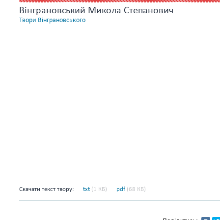
Вінграновський Микола Степанович
Твори Вінграновського
Скачати текст твору:
txt
(1 КБ)
pdf
(68 КБ)