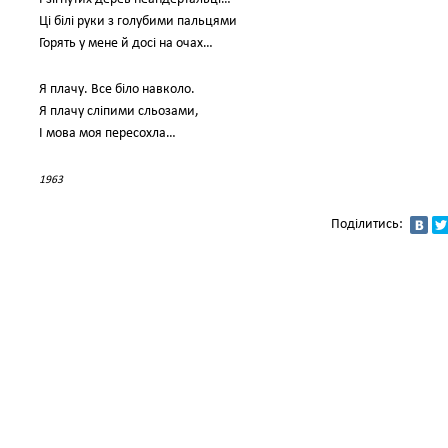
Ці білі руки з голубими пальцями
Горять у мене й досі на очах…
Я плачу. Все біло навколо.
Я плачу сліпими сльозами,
І мова моя пересохла…
1963
Поділитись: