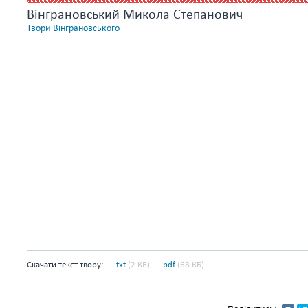
Вінграновський Микола Степанович
Твори Вінграновського
Скачати текст твору:
txt
(2 КБ)
pdf
(68 КБ)