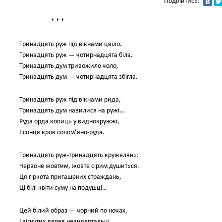
Поділитись:
* * *
Тринадцять руж під вікнами цвіло.
Тринадцять руж — чотирнадцята біла.
Тринадцять дум тривожило чоло,
Тринадцять дум — чотирнадцята збігла.
Тринадцять руж під вікнами рида,
Тринадцять дум навилися на ружі…
Руда орда копиць у виднокружжі,
І сонця кров солом’яно-руда.
Тринадцять руж-тринадцять кружелянь:
Червоне жовтим, жовте сірим душиться.
Ця гіркота пригашених страждань,
Ці білі квіти суму на подушці…
Цей білий образ — чорний по ночах,
І зігнутих дерев неандертальці…