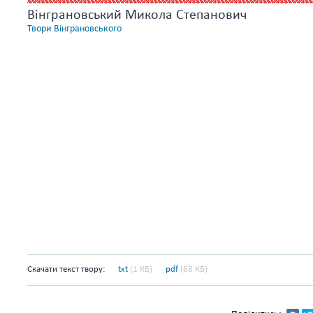
Вінграновський Микола Степанович
Твори Вінграновського
Скачати текст твору:
txt
(1 КБ)
pdf
(68 КБ)