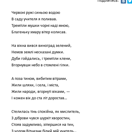
Поділитись:
Червоні ружі синьою водою
В саду учителя я поливав.
Тремтіли мушки чорні наді мною,
Благеньку хмару вітер колисав.
На вікна вився виноград зелений,
Немов землі несказані думки.
Дуби гойдались, і тремтіли клени,
Вгорнувши небо в стомлені гілки.
А поза тином, вибитим вітрами,
Жили шляхи, і села, і міста,
Жили народи, вгорнуті віками, —
І кожен вік до ста літ доростав…
Стелилась тінь спокійна, як мислитель,
З діброви чувся шурхіт хворостин,
Стояв задумливо, зіпершися на тин,
З чолом Вітчизни білий мій учитель…