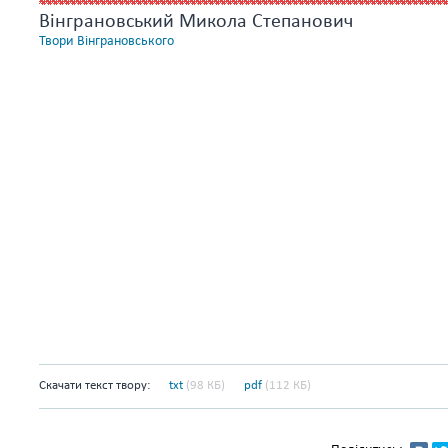
Вінграновський Микола Степанович
Твори Вінграновського
Скачати текст твору:
txt
(98 КБ)
pdf
(112 КБ)