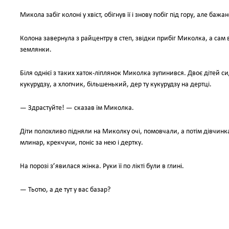
Микола забіг колоні у хвіст, обігнув її і знову побіг під гору, але баж
Колона завернула з райцентру в степ, звідки прибіг Миколка, а сам ві
землянки.
Біля однієї з таких хаток-ліплянок Миколка зупинився. Двоє дітей си
кукурудзу, а хлопчик, більшенький, дер ту кукурудзу на дертці.
— Здрастуйте! — сказав їм Миколка.
Діти полохливо підняли на Миколку очі, помовчали, а потім дівчинка 
млинар, крекчучи, поніс за нею і дертку.
На порозі з’явилася жінка. Руки її по лікті були в глині.
— Тьотю, а де тут у вас базар?