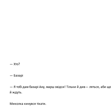
— Хто?
— Базарі
— Я тобі дам базарі Ану, марш звідси! Тільки й див— ляться, аби щось
й ждуть.
Миколка кинувся тікати.