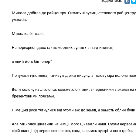
Поділитись:
Микола добігав до райцентру. Околичні вулиці степового райцентру б
уламків.
Миколка біг далі.
На перехресті двох таких мертвих вулиць він зупинився;
в який його бік тепер?
Почулася тупотнява, і знизу від ріки висунула голову сіра колона пол
Вели колону наші хлопці, майже хлопчики, з червоними зірками на 
брезентовими поясами.
Німецькі руки тягнулися від утоми аж до землі, а замість облич були 
Але Миколку цікавили не німці. Його цікавили наші. Сухим нервови
сірій шапці під червоною зіркою, сподіваючись зустріти кого треба.