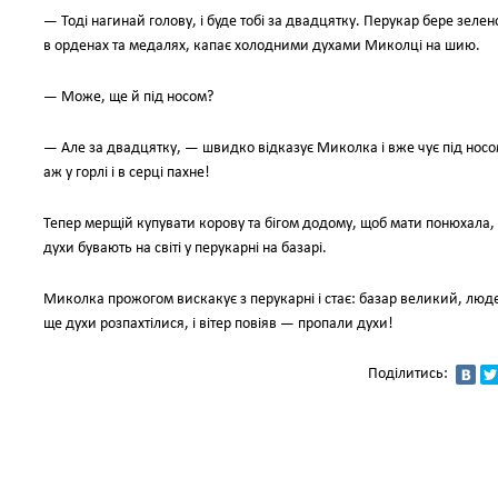
— Тоді нагинай голову, і буде тобі за двадцятку. Перукар бере зелено
в орденах та медалях, капає холодними духами Миколці на шию.
— Може, ще й під носом?
— Але за двадцятку, — швидко відказує Миколка і вже чує під носом 
аж у горлі і в серці пахне!
Тепер мерщій купувати корову та бігом додому, щоб мати понюхала, а 
духи бувають на світі у перукарні на базарі.
Миколка прожогом вискакує з перукарні і стає: базар великий, людей
ще духи розпахтілися, і вітер повіяв — пропали духи!
Поділитись: