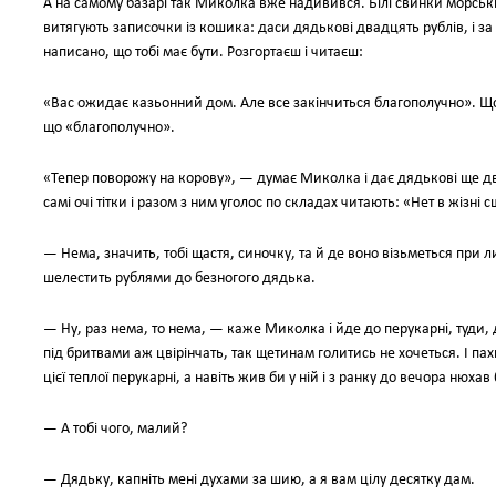
А на самому базарі так Миколка вже надивився. Білі свинки морськ
витягують записочки із кошика: даси дядькові двадцять рублів, і за 
написано, що тобі має бути. Розгортаєш і читаєш:
«Вас ожидає казьонний дом. Але все закінчиться благополучно». Щ
що «благополучно».
«Тепер поворожу на корову», — думає Миколка і дає дядькові ще д
самі очі тітки і разом з ним уголос по складах читають: «Нет в жізні 
— Нема, значить, тобі щастя, синочку, та й де воно візьметься при л
шелестить рублями до безногого дядька.
— Ну, раз нема, то нема, — каже Миколка і йде до перукарні, туди,
під бритвами аж цвірінчать, так щетинам голитись не хочеться. І пах
цієї теплої перукарні, а навіть жив би у ній і з ранку до вечора нюха
— А тобі чого, малий?
— Дядьку, капніть мені духами за шию, а я вам цілу десятку дам.