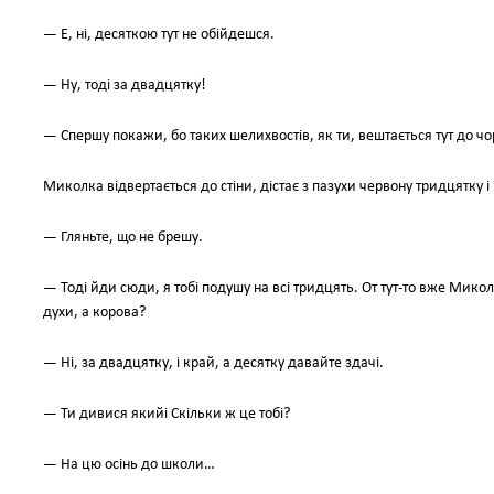
— Е, ні, десяткою тут не обійдешся.
— Ну, тоді за двадцятку!
— Спершу покажи, бо таких шелихвостів, як ти, вештається тут до чо
Миколка відвертається до стіни, дістає з пазухи червону тридцятку і
— Гляньте, що не брешу.
— Тоді йди сюди, я тобі подушу на всі тридцять. От тут-то вже Мико
духи, а корова?
— Ні, за двадцятку, і край, а десятку давайте здачі.
— Ти дивися якийі Скільки ж це тобі?
— На цю осінь до школи…