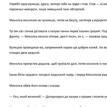
Перебіг одну вулицю, другу, лапнув себе за груди і став. Став — ні ж
порожньо навкруги, лише німецький танк обгорілий.
Миколка вискочив на гусеницю, потім на башту, заглянув у відкритий 
Тут він сів і почав діставати з пазухи пачки перев’язаних грошей. П
фронту, — Мнколка весело зітхнув: двісті тисяч, як є, — заховав гроші
Вулицею проїжджав віз, запряжений парою ще добрих коней. На воз
плащах двоє дядьків.
Миколка пропустив дядьків, щоб проїхали далі, потім зіскочив із тан
Їхали-бігли недовго: почувся людський гамір, і перед Миколкою від
Миколка обвів його очима і сказав:
— Ого, який великий! — Доторкнувся до пазухи з грішми і полетів у