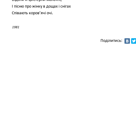
І пісню про жінку в дощах і снігах
Співають коров’ячі очі.
1981
Поділитись: