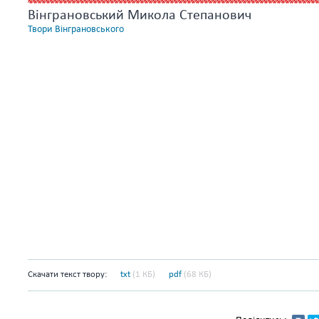
Вінграновський Микола Степанович
Твори Вінграновського
Скачати текст твору:
txt
(1 КБ)
pdf
(68 КБ)