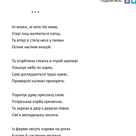
Поділитись:
* * *
Ні жінки, ні хати тієї нема,
Старі лиш валяються капці,
Та вітер зі степу несе у лиман
Осіннє насіння акацій.
Та згорблена стежка в глухій кропиві
Показує небо по зорях,
Самі доглядаються груші криві,
Промерзлі калюжі прозорять.
Порипує думу присохлу свою
Потріскана корба кринична,
Та зиркає в двір з дерези-повію
Сім’я молоденька лисича.
Із ферми несуть корови на рогах
Бідони й цистерни молочні,