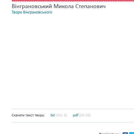
Вінграновський Микола Степанович
Твори Вінграновського
Скачати текст твору:
txt
(981 Б)
pdf
(68 КБ)