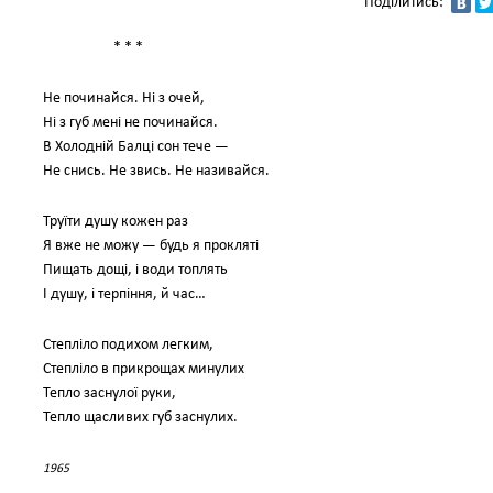
Поділитись:
* * *
Не починайся. Ні з очей,
Ні з губ мені не починайся.
В Холодній Балці сон тече —
Не снись. Не звись. Не називайся.
Труїти душу кожен раз
Я вже не можу — будь я прокляті
Пищать дощі, і води топлять
І душу, і терпіння, й час…
Степліло подихом легким,
Степліло в прикрощах минулих
Тепло заснулої руки,
Тепло щасливих губ заснулих.
1965