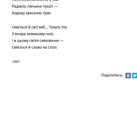
Радіють глечики пузаті —
Корову звеселяє грім.
Сміється й світ мій… Тануть тіні
У вчора зимньому чолі,
І в цьому світлі-сміховинні —
Сміється й слово на столі.
1963
Поділитись: