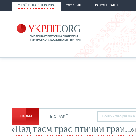
УКРАЇНСЬКА ЛІТЕРАТУРА
СЛОВНИК
ТРАНСЛІТЕРАЦІЯ
ТВОРИ
БІОГРАФІЇ
«Над гаєм грає птичий грай…»