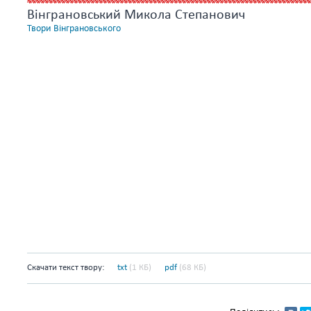
Вінграновський Микола Степанович
Твори Вінграновського
Скачати текст твору:
txt
(1 КБ)
pdf
(68 КБ)