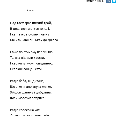
Поділитись:
* * *
Над гаєм грає птичий грай,
В дощі вдягаються тополі,
І квітів жовто-синя повінь
Біжить навшпиньках до Дніпра.
І вже по-птичому невпинню
Телята підняли хвости,
І квокчуть кури попідтинню,
І квокче сонце і хати.
Радіє баба, як дитина,
Що вже пішло внуча метке,
Зійшов щавель і цибулина,
Кози молозиво терпке!
Радіє колесо на хаті —
Лелеченятка сплять у нім.