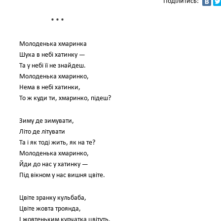
Поділитись:
* * *
Молоденька хмаринка
Шука в небі хатинку —
Та у небі її не знайдеш.
Молоденька хмаринко,
Нема в небі хатинки,
То ж куди ти, хмаринко, підеш?
Зиму де зимувати,
Літо де літувати
Та і як тоді жить, як на те?
Молоденька хмаринко,
Йди до нас у хатинку —
Під вікном у нас вишня цвіте.
Цвіте зранку кульбаба,
Цвіте жовта троянда,
І жовтеньким курчатка цвітуть.