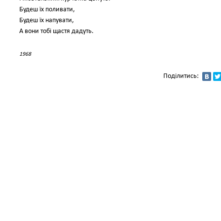
Будеш їх поливати,
Будеш їх напувати,
А вони тобі щастя дадуть.
1968
Поділитись: