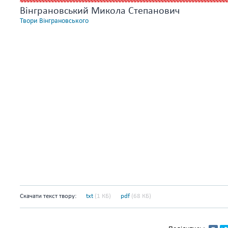
Вінграновський Микола Степанович
Твори Вінграновського
Скачати текст твору:
txt
(1 КБ)
pdf
(68 КБ)