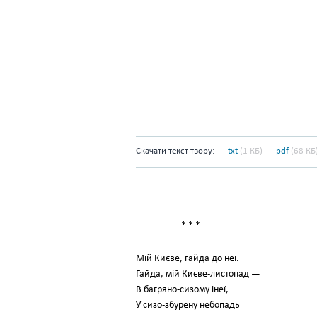
Скачати текст твору:
txt
(1 КБ)
pdf
(68 КБ
* * *
Мій Києве, гайда до неї.
Гайда, мій Києве-листопад —
В багряно-сизому інеї,
У сизо-збурену небопадь