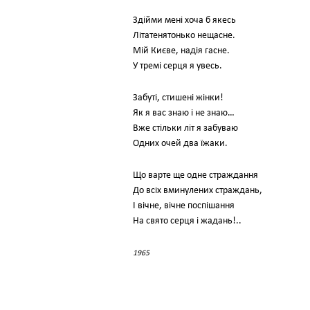
Здійми мені хоча б якесь
Літатенятонько нещасне.
Мій Києве, надія гасне.
У тремі серця я увесь.
Забуті, стишені жінки!
Як я вас знаю і не знаю…
Вже стільки літ я забуваю
Одних очей два їжаки.
Що варте ще одне страждання
До всіх вминулених страждань,
І вічне, вічне поспішання
На свято серця і жадань!..
1965