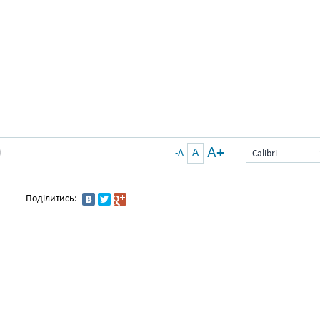
A+
A
)
-A
Calibri
Поділитись: