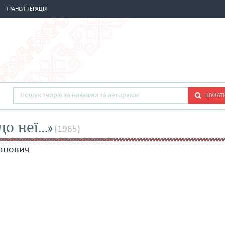
ТРАНСЛІТЕРАЦІЯ
ШУКАТ
до неї…»
(1965)
анович