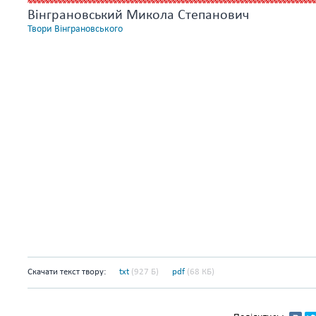
Вінграновський Микола Степанович
Твори Вінграновського
Скачати текст твору:
txt
(927 Б)
pdf
(68 КБ)