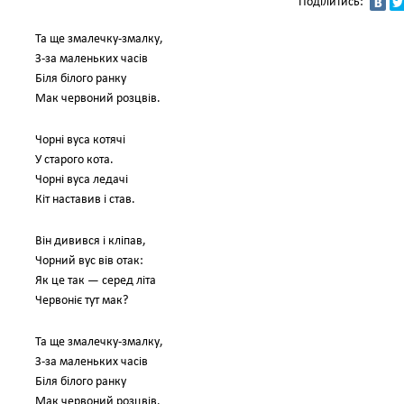
Поділитись:
Та ще змалечку-змалку,
З-за маленьких часів
Біля білого ранку
Мак червоний розцвів.
Чорні вуса котячі
У старого кота.
Чорні вуса ледачі
Кіт наставив і став.
Він дивився і кліпав,
Чорний вус вів отак:
Як це так — серед літа
Червоніє тут мак?
Та ще змалечку-змалку,
З-за маленьких часів
Біля білого ранку
Мак червоний розцвів.