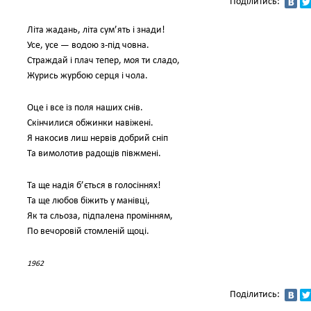
Поділитись:
Літа жадань, літа сум’ять і знади!
Усе, усе — водою з-під човна.
Страждай і плач тепер, моя ти сладо,
Журись журбою серця і чола.
Оце і все із поля наших снів.
Скінчилися обжинки навіжені.
Я накосив лиш нервів добрий сніп
Та вимолотив радощів півжмені.
Та ще надія б’ється в голосіннях!
Та ще любов біжить у манівці,
Як та сльоза, підпалена промінням,
По вечоровій стомленій щоці.
1962
Поділитись: