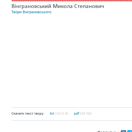
Вінграновський Микола Степанович
Твори Вінграновського
Скачати текст твору:
txt
(1015 Б)
pdf
(68 КБ)