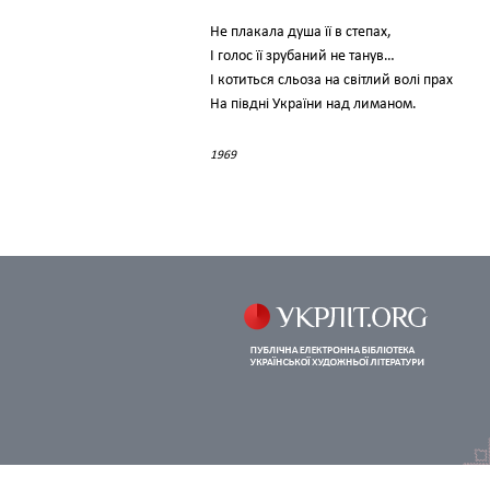
Не плакала душа її в степах,
І голос її зрубаний не танув…
І котиться сльоза на світлий волі прах
На півдні України над лиманом.
1969
© 2005—2026
Фірсов Руслан