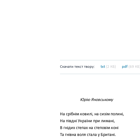
Скачати текст твору:
txt
(2 КБ)
pdf
(69 КБ
Юрію Яновському
На срібнім ковилі, на сизім полині,
На півдні України при лимані,
В гнідих степах на степовім коні
Та гнівна воля стала у Британі.