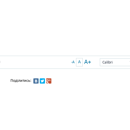
A+
A
)
-A
Calibri
Поділитись: