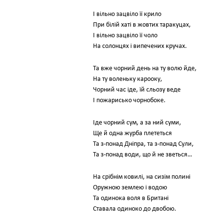
І вільно зацвіло її крило
При білій хаті в жовтих таракуцах,
І вільно зацвіло її чоло
На солонцях і випечених кручах.
Та вже чорний день на ту волю йде,
На ту воленьку карооку,
Чорний час іде, їй сльозу веде
І пожарисько чорнобоке.
Іде чорний сум, а за ний суми,
Ще й одна журба плететься
Та з-понад Дніпра, та з-понад Сули,
Та з-понад води, що й не зветься…
На срібнім ковилі, на сизім полині
Оружною землею і водою
Та одинока воля в Британі
Ставала одиноко до двобою.