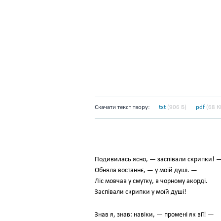
Скачати текст твору:
txt
(906 Б)
pdf
(68 К
Подивилась ясно, — заспівали скрипки! 
Обняла востаннє, — у моїй душі. —
Ліс мовчав у смутку, в чорному акорді.
Заспівали скрипки у моїй душі!
Знав я, знав: навіки, — промені як вії! —