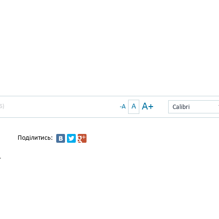
A+
A
Б)
-A
Calibri
Поділитись:
—