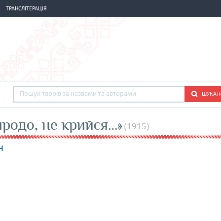
ТРАНСЛІТЕРАЦІЯ
ШУКАТ
иродо, не крийся…»
(1915)
ч