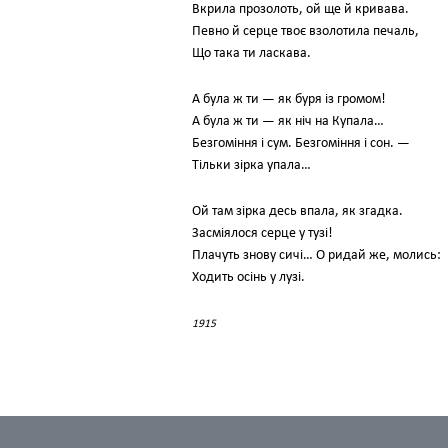
Вкрила прозолоть, ой ще й кривава.
Певно й серце твоє взолотила печаль,
Що така ти ласкава.
А була ж ти — як буря із громом!
А була ж ти — як ніч на Купала…
Безгоміння і сум. Безгоміння і сон. —
Тільки зірка упала…
Ой там зірка десь впала, як згадка.
Засміялося серце у тузі!
Плачуть знову сичі… О ридай же, молись:
Ходить осінь у лузі.
1915