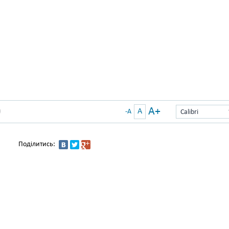
A+
A
)
-A
Calibri
Поділитись: