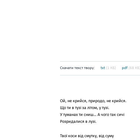
Скачати текст твору:
txt
(1 КБ)
pdf
(68 КБ
Ой, не крийся, природо, не крийся.
Що ти в тузі за літом, у тузі.
У туманах ти сниш… А чого так сичі
Розридалися в лузі.
Твої коси від смутку, від суму