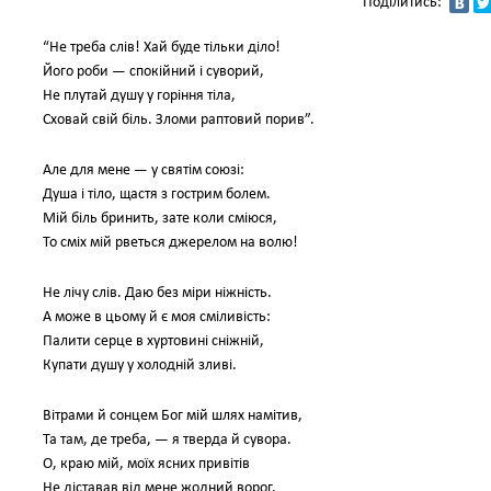
Поділитись:
“Не треба слів! Хай буде тільки діло!
Його роби — спокійний і суворий,
Не плутай душу у горіння тіла,
Сховай свій біль. Зломи раптовий порив”.
Але для мене — у святім союзі:
Душа і тіло, щастя з гострим болем.
Мій біль бринить, зате коли сміюся,
То сміх мій рветься джерелом на волю!
Не лічу слів. Даю без міри ніжність.
А може в цьому й є моя сміливість:
Палити серце в хуртовині сніжній,
Купати душу у холодній зливі.
Вітрами й сонцем Бог мій шлях намітив,
Та там, де треба, — я тверда й сувора.
О, краю мій, моїх ясних привітів
Не діставав від мене жодний ворог.