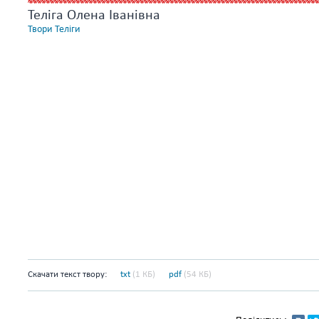
Теліга Олена Іванівна
Твори Теліги
Скачати текст твору:
txt
(1 КБ)
pdf
(54 КБ)