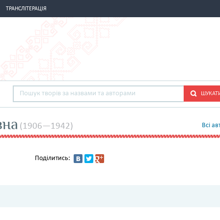
ТРАНСЛІТЕРАЦІЯ
ШУКАТ
вна
(1906—1942)
Всi ав
Поділитись: