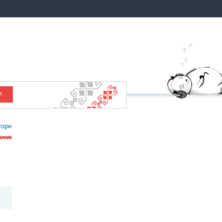
И
тори