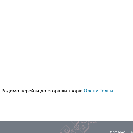
я. Радимо перейти до сторінки творів
Олени Теліги
.
ПРО НАС
А