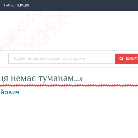
ТРАНСЛІТЕРАЦІЯ
ШУКАТ
сця немає туманам…»
ійович