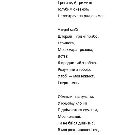
І регоче, й гримить
Голубим океаном
Нерозтрачена радість моя.
У душі моїй —
Шторми, і грізні прибої,
І тривога,
Мов хмара грозова,
Встає.
Я вродливий з тобою.
Розумний з тобою,
У тобі — моя ніжність
І серце моє.
Облягли нас тумани.
У їхньому клоччі
Піднімаються сумніви,
Мов комиші.
Ти не бійся дивитись
В мої розтривожені очі,