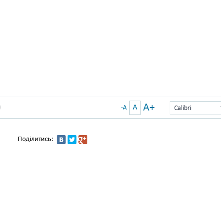
A+
A
)
-A
Calibri
Поділитись: