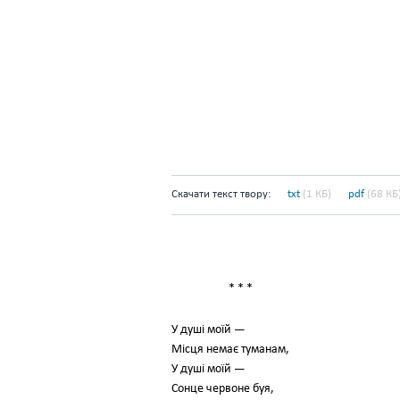
Скачати текст твору:
txt
(1 КБ)
pdf
(68 КБ
* * *
У душі моїй —
Місця немає туманам,
У душі моїй —
Сонце червоне буя,