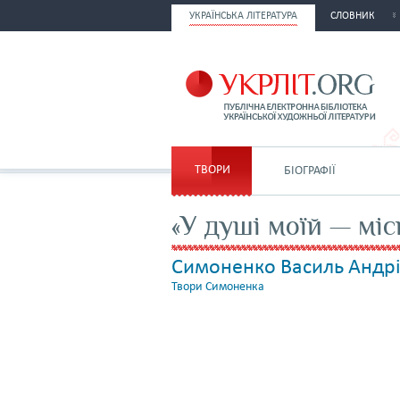
УКРАЇНСЬКА ЛІТЕРАТУРА
СЛОВНИК
ТВОРИ
БІОГРАФІЇ
«У душі моїй — мі
Симоненко Василь Андр
Твори Симоненка