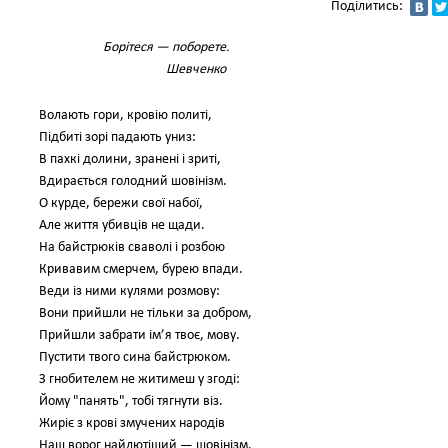
Поділитись:
Борітеся — поборете.
Шевченко
Волають гори, кровію политі,
Підбиті зорі падають униз:
В пахкі долини, зранені і зриті,
Вдирається голодний шовінізм.
О курде, бережи свої набої,
Але життя убивців не щади.
На байстрюків сваволі і розбою
Кривавим смерчем, бурею впади.
Веди із ними кулями розмову:
Вони прийшли не тільки за добром,
Прийшли забрати ім’я твоє, мову.
Пустити твого сина байстрюком.
З гнобителем не житимеш у згоді:
Йому "панять", тобі тягнути віз.
Жиріє з крові змучених народів
Наш ворог найлютіший — шовінізм.