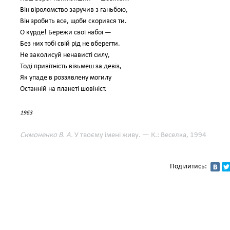
Він віроломство заручив з ганьбою,
Він зробить все, щоби скорився ти.
О курде! Бережи свої набої —
Без них тобі свій рід не вберегти.
Не заколисуй ненависті силу,
Тоді привітність візьмеш за девіз,
Як упаде в роззявлену могилу
Останній на планеті шовініст.
1963
Симоненко В. А.
У твоєму імені живу. — К.: Веселка, 1994
Поділитись: