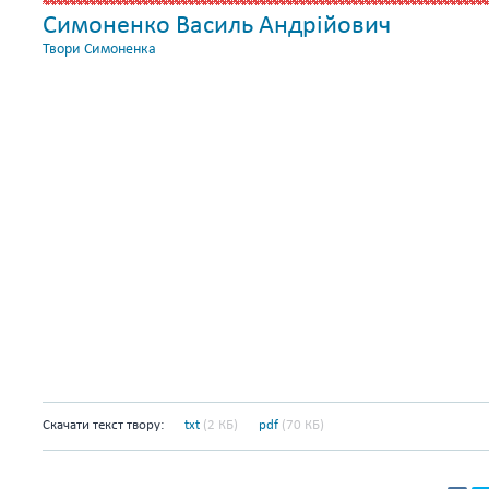
Симоненко Василь Андрійович
Твори Симоненка
Скачати текст твору:
txt
(2 КБ)
pdf
(70 КБ)