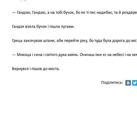
— Гандзю, Гандзю, а на тобі бучок, бо як ті пес надибає, та й роздер
Гандзя взяла бучок і пішла лугами.
Гриць закочував штани, аби перейти ріку, бо туда була дорога до міст
— Мнєоца і сина і світого духа амінь. Очинаш іжи єс на небесі і на з
Вернувся і пішов до моста.
Поділитись: