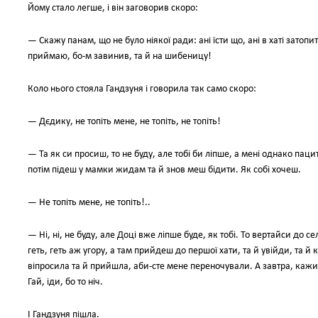
Йому стало легше, і він заговорив скоро:
— Скажу панам, що не було ніякої ради: ані їсти що, ані в хаті затопит
приймаю, бо-м завинив, та й на шибеницу!
Коло нього стояла Гандзуня і говорила так само скоро:
— Дєдику, не топіть мене, не топіть, не топіть!
— Та як си просиш, то не буду, але тобі би ліпше, а мені однако паци
потім підеш у мамки жидам та й знов меш бідити. Як собі хочеш.
— Не топіть мене, не топіть!..
— Ні, ні, не буду, але Доці вже ліпше буде, як тобі. То вертайси до 
геть, геть аж угору, а там прийдеш до першої хати, та й увійди, та й 
віпросила та й прийшла, аби-сте мене переночували. А завтра, каж
Гай, іди, бо то ніч.
І Гандзуня пішла.