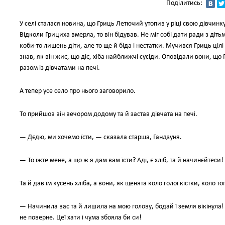
Поділитись:
У селі сталася новина, що Гриць Летючий утопив у ріці свою дівчинку.
Відколи Грициха вмерла, то він бідував. Не міг собі дати ради з дітьм
коби-то лишень діти, але то ще й біда і нестатки. Мучився Гриць цілі
знав, як він жиє, що діє, хіба найближчі сусіди. Оповідали вони, що
разом із дівчатами на печі.
А тепер усе село про нього заговорило.
То прийшов він вечором додому та й застав дівчата на печі.
— Дєдю, ми хочемо їсти, — сказала старша, Гандзуня.
— То їжте мене, а що ж я дам вам їсти? Аді, є хліб, та й начинєйтеси!
Та й дав їм кусень хліба, а вони, як щенята коло голої кістки, коло т
— Начинила вас та й лишила на мою голову, бодай ї земля вікінула!
не поверне. Цеї хати і чума збояла би си!