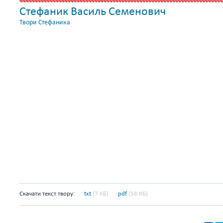
Стефаник Василь Семенович
Твори Стефаника
Скачати текст твору:
txt
(7 КБ)
pdf
(58 КБ)