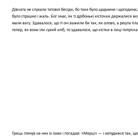
Дівчата не слухали татової бесіди, бо таке було щоднини і щогодини, 
було страшно і жаль. Бог знає, як ті дрібонькі кісточки держалися в
мали вагу. Здавалося, що ті очі важили би так, як олово, а решта тіла, 
тепер, як вони їли сухий хліб, то здавалося, що кістки в лиці потріск
Гриць глянув на них із лави і погадав: «Мерці» — і напудився так, що