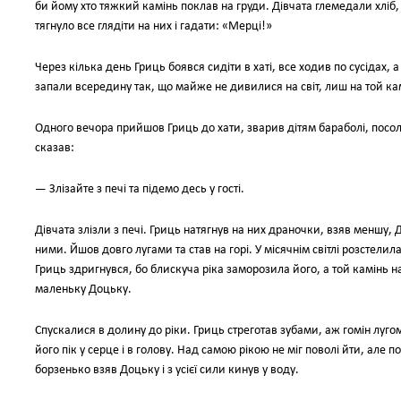
би йому хто тяжкий камінь поклав на груди. Дівчата глемедали хліб, 
тягнуло все глядіти на них і гадати: «Мерці!»
Через кілька день Гриць боявся сидіти в хаті, все ходив по сусідах, 
запали всередину так, що майже не дивилися на світ, лиш на той ка
Одного вечора прийшов Гриць до хати, зварив дітям бараболі, посолив
сказав:
— Злізайте з печі та підемо десь у гості.
Дівчата злізли з печі. Гриць натягнув на них драночки, взяв меншу, 
ними. Йшов довго лугами та став на горі. У місячнім світлі розстелил
Гриць здригнувся, бо блискуча ріка заморозила його, а той камінь на
маленьку Доцьку.
Спускалися в долину до ріки. Гриць стреготав зубами, аж гомін лугом
його пік у серце і в голову. Над самою рікою не міг поволі йти, але п
борзенько взяв Доцьку і з усієї сили кинув у воду.