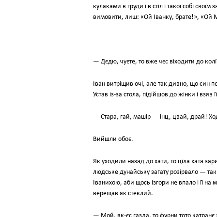
кулаками в груди і в стіл і такої собі сво
вимовити, лиш: «Ой Іванку, брате!», «Ой 
— Дєдю, чуєте, то вже чєс віходити до колі
Іван витріщив очі, але так дивно, що син по
Устав із-за стола, підійшов до жінки і взяв ї
— Стара, гай, машір — інц, цвай, драй! Хо
Вийшли обоє.
Як уходили назад до хати, то ціла хата за
людське дунайську загату розірвало — так
Іванихою, аби щось ізгори не впало і її на
верещав як стеклий.
— Мой, як-єс газда, то фурни тото катранє з