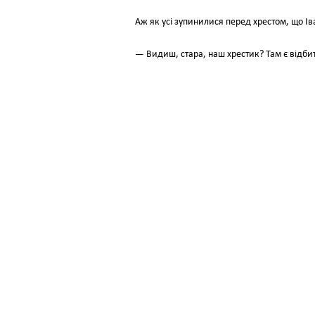
Аж як усі зупинилися перед хрестом, що Іван
— Видиш, стара, наш хрестик? Там є відбито 