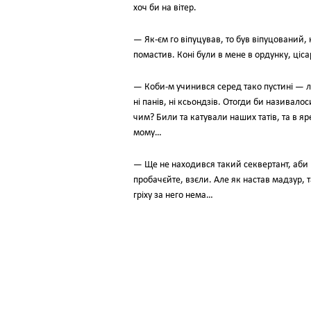
хоч би на вітер.
— Як-єм го віпуцував, то був віпуцований, 
помастив. Коні були в мене в ордунку, ціса
— Коби-м учинився серед тако пустині — лиш
ні панів, ні ксьондзів. Отогди би називалос
чим? Били та катували наших татів, та в я
мому…
— Ще не находився такий секвертант, аби що 
пробачєйте, взєли. Але як настав мадзур, 
гріху за него нема…