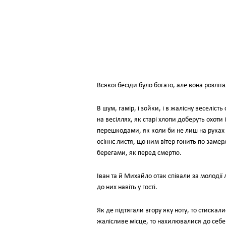
Всякої бесіди було богато, але вона розліта
В шум, гамір, і зойки, і в жалісну веселіст
на весіллях, як старі хлопи доберуть охоти 
перешкодами, як коли би не лиш на руках у 
осіннє листя, що ним вітер гонить по заме
берегами, як перед смертю.
Іван та й Михайло отак співали за молодії 
до них навіть у гості.
Як де підтягали вгору яку ноту, то стискал
жалісливе місце, то нахилювалися до себе 