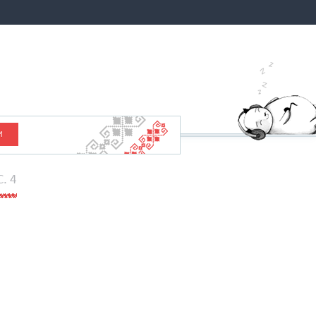
И
C. 4