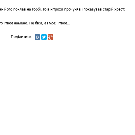
 його поклав на горбі, то він трохи прочуняв і показував старій хрест:
і твоє намено. Не біси, є і моє, і твоє…
Поділитись: