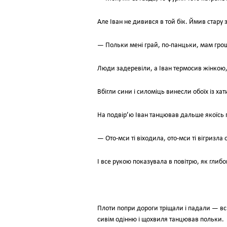
Але Іван не дивився в той бік. Ймив стару 
— Польки мені грай, по-панцьки, мам грош
Люди задеревіли, а Іван термосив жінкою, 
Вбігли сини і силоміць винесли обоїх із хат
На подвір’ю Іван танцював дальше якоїсь 
— Ото-мси ті віходила, ото-мси ті вігризл
І все рукою показувала в повітрю, як глибо
Плоти попри дороги тріщали і падали — всі
сивім одінню і щохвиля танцював польки.