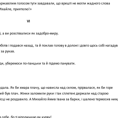
їм заржавілим голосом туги завдавали, що врешті не могли жадного слова
Міхайле, приятелю!»
VI
ї, а ви розспівалиси як задобро-миру.
білів і подався назад, та й поклав голову в долоні і довго щось собі нагадув
ї за рукав.
ди, уберемоси по-панцьки та й підемо панувати.
ридала. Як би хмара плачу, що нависла над селом, прірвалася, як би горе
ий був плач. Жінки заломили руки і так сплетені держали над старою
 місці не роздавило. А Михайло ймив Івана за барки, і шалено термосив ним,
 себе, бо ті віполичкую як курву!