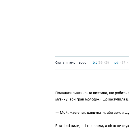
Скачати текст твору:
txt
(33 КБ)
pdf
(87 К
Почалася пиятика, та пиятика, що робить 
музику, аби грав молодіжі, що заступила ці
— Мой, маєте так данцувати, аби земля ду
В хаті всі пили, всі говорили, а ніхто не с