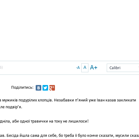
A+
A
Б)
-A
Calibri
Поділитись:
із мужиків подурілих хлопців. Незабавки п’яний уже Іван казав закликати
ле подвір’я.
дніла, аби одної травички на току не лишилоси!
лухав. Бесіда йшла сама для себе, бо треба її було конче сказати, мусили сказ