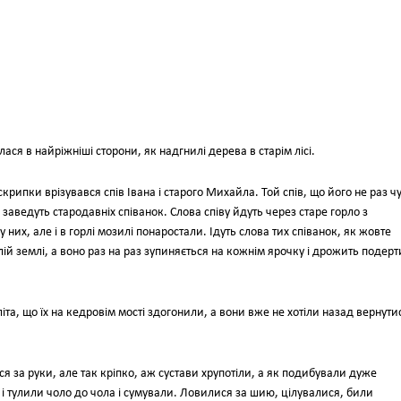
лася в найріжніші сторони, як надгнилі дерева в старім лісі.
ь скрипки врізувався спів Івана і старого Михайла. Той спів, що його не раз ч
і заведуть стародавніх співанок. Слова співу йдуть через старе горло з
них, але і в горлі мозилі понаростали. Ідуть слова тих співанок, як жовте
рлій землі, а воно раз на раз зупиняється на кожнім ярочку і дрожить подер
літа, що їх на кедровім мості здогонили, а вони вже не хотіли назад вернути
ися за руки, але так кріпко, аж сустави хрупотіли, а як подибували дуже
і тулили чоло до чола і сумували. Ловилися за шию, цілувалися, били