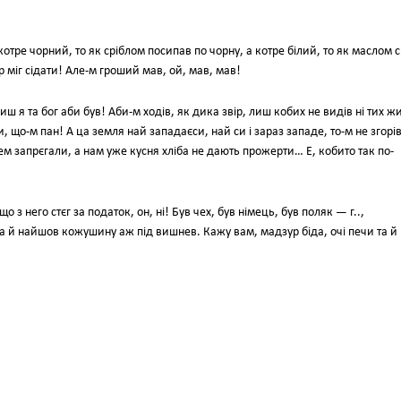
котре чорний, то як сріблом посипав по чорну, а котре білий, то як маслом с
р міг сідати! Але-м гроший мав, ой, мав, мав!
 я та бог аби був! Аби-м ходів, як дика звір, лиш кобих не видів ні тих жи
и, що-м пан! А ца земля най западаєси, най си і зараз западе, то-м не згорів
рем запрєгали, а нам уже кусня хліба не дають прожерти… Е, кобито так по-
з него стєг за податок, он, ні! Був чех, був німець, був поляк — г..,
та й найшов кожушину аж під вишнев. Кажу вам, мадзур біда, очі печи та й