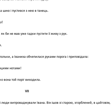
за шию і пустився з нею в танець.
і!
як би не мав уже гадки пустити її живу з рук.
и.
польки, а Іваниха обчепилася руками порога і приповідала:
а оцими ногами!
ко вона той поріг виходила.
VII
 люди випроваджували Івана. Він ішов зі старою, згорблений, в цайговім,