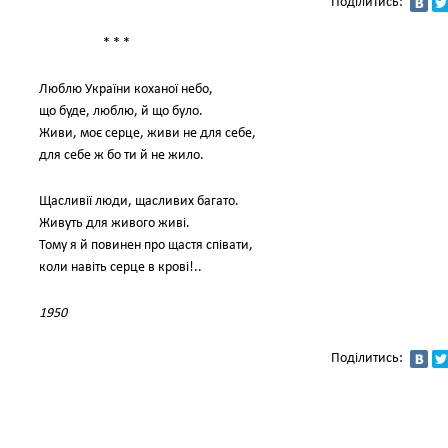
Поділитись:
* * *
Люблю України коханої небо,
що буде, люблю, й що було.
Живи, моє серце, живи не для себе,
для себе ж бо ти й не жило.
Щасливії люди, щасливих багато.
Живуть для живого живі.
Тому я й повинен про щастя співати,
коли навіть серце в крові!..
1950
Поділитись: