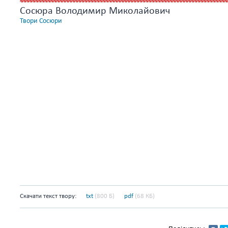
Сосюра Володимир Миколайович
Твори Сосюри
Скачати текст твору:
txt
(800 Б)
pdf
(68 КБ)