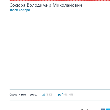
Сосюра Володимир Миколайович
Твори Сосюри
Скачати текст твору:
txt
(1 КБ)
pdf
(68 КБ)