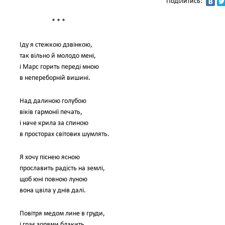
Поділитись:
* * *
Іду я стежкою дзвінкою,
так вільно й молодо мені,
і Марс горить переді мною
в непереборній вишині.
Над далиною голубою
віків гармонії печать,
і наче крила за спиною
в просторах світових шумлять.
Я хочу піснею ясною
прославить радість на землі,
щоб юні повною луною
вона цвіла у днів далі.
Повітря медом лине в груди,
і грає зорями блакить.