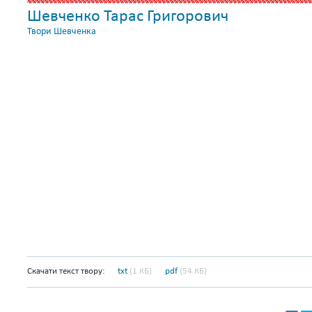
Шевченко Тарас Григорович
Твори Шевченка
Скачати текст твору:
txt
(1 КБ)
pdf
(54 КБ)