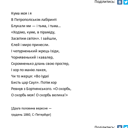
Поділитись:
Кума моя і я
В Петрополіськім лабіринті
Блукали ми — і тьма, і тьма…
«Ходімо, куме, в піраміду,
Засвітим світоч». І зайшли,
Єлей і миро принесли.
І чепурненький жрець Ізіди,
Чорнявенький і кавалер,
Скромненько длань свою простер,
І хор по манію лакея,
Чи то жерця: «Во Іудеї
Бисть цар Саул». Потім хор
Ревнув з Бортнянського. «О скорбь,
О скорбь моя! О скорбь велика!»
[Друга половина вересня —
грудень 1860, С.-Петербург]
Поділитись: