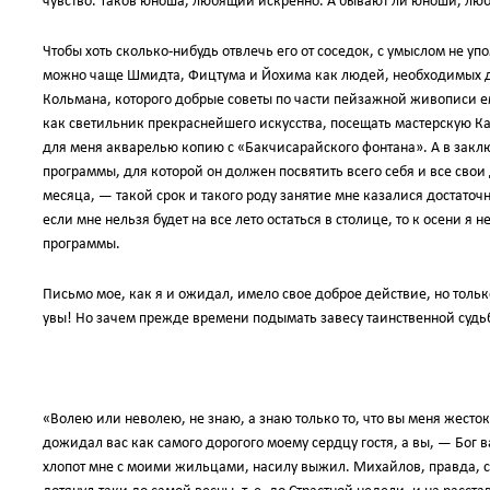
чувство. Таков юноша, любящий искренно. А бывают ли юноши, лю
Чтобы хоть сколько-нибудь отвлечь его от соседок, с умыслом не уп
можно чаще Шмидта, Фицтума и Йохима как людей, необходимых дл
Кольмана, которого добрые советы по части пейзажной живописи 
как светильник прекраснейшего искусства, посещать мастерскую К
для меня акварелью копию с «Бакчисарайского фонтана». А в закл
программы, для которой он должен посвятить всего себя и все свои д
месяца, — такой срок и такого роду занятие мне казалися достаточ
если мне нельзя будет на все лето остаться в столице, то к осени я
программы.
Письмо мое, как я и ожидал, имело свое доброе действие, но толь
увы! Но зачем прежде времени подымать завесу таинственной судь
«Волею или неволею, не знаю, а знаю только то, что вы меня жесто
дожидал вас как самого дорогого моему сердцу гостя, а вы, — Бог 
хлопот мне с моими жильцами, насилу выжил. Михайлов, правда, с