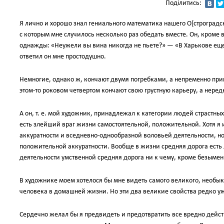
Поділитись:
Я лично и хорошо знал гениального математика нашего О[строград
с которым мне случилось несколько раз обедать вместе. Он, кроме в
однажды: «Неужели вы вина никогда не пьете?» — «В Харькове еще 
ответил он мне простодушно.
Немногие, однако ж, кончают двумя погребками, а непременно прин
этом-то роковом четвертом кончают свою грустную карьеру, а неред
А он, т. е. мой художник, принадлежал к категории людей страстны
есть злейший враг жизни самостоятельной, положительной. Хотя я 
аккуратности и вседневно-однообразной воловьей деятельности, но 
положительной аккуратности. Вообще в жизни средняя дорога есть л
деятельности умственной средняя дорога ни к чему, кроме безымен
В художнике моем хотелося бы мне видеть самого великого, необы
человека в домашней жизни. Но эти два великие свойства редко у
Сердечно желал бы я предвидеть и предотвратить все вредно дей