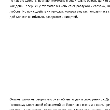
но как это сделать, не знаю. Мичмана я решительно боюся. Да и от 
как день. Теперь еще это могло бы кончиться разлукой и слезами, 
любовь. Но при содействии тетушки, которая ему так понравилась с 
дай Бог мне ошибиться, развратом и нищетой.
Он мне прямо не говорит, что он влюблен по уши в свою ученицу. Д
По одному слову своей обожаемой он бросится в огонь и в воду, пр