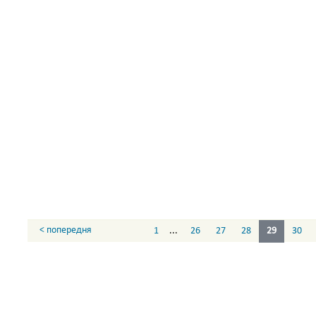
< попередня
1
...
26
27
28
29
30