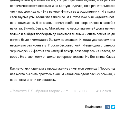
дотянул-таки до самой весны, т. е. до Страстной недели, и на расст
непременно хотел остаться и на Святую неделю, но я решительно ска
что я вас дожидаю. «Эка важная фигура ваш родственник! И в тракт
свои глупые усы. Меня это взбесило. И я готов уже был наделать бо
остановил меня. Я не знаю, что ему особенно понравилось в нашей к
нанятая. Зимой, бывало, Михайлов по нескольку ночей дома не ночу
только и выйдет пообедать да напиться пьяным и опять лежит на ди
он уже было и чемодан с бельем перетащил. И когда уже совсем я е
несколько раз ночевать. Просто бессовестный. И еще одна странност
Черноморский флот) я его каждый вечер, возвращаясь из класса, вс
ворот. Не знаю, кому он делал вечерние визиты. Но Бог с ним. Слава 
Какие успехи сделала в продолжение зимы моя ученица! Просто чудо
нее могла бы быть просто ученая. И какая она сделалась скромная, 
наивности и тени не осталось.
Шевченко Т. Г.
Зібрання творів: У 6 т. — К., 2003. — Т. 4: Повісті.
Поділитись: