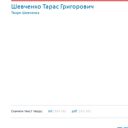
Шевченко Тарас Григорович
Твори Шевченка
Скачати текст твору:
txt
(364 КБ)
pdf
(262 КБ)