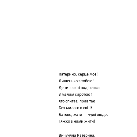
Катерино, серце моє!
Лишенько з тобою!
Де ти в світі подінешся
З малим сиротою?
Хто спитає, привітає
Без милого в світі?
Батько, мати — чужі люде,
Тяжко з ними жити!
Вичуняла Катерина,