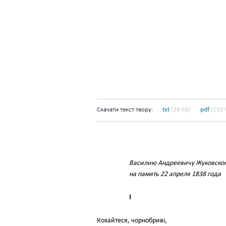
Скачати текст твору:
txt
(29 КБ)
pdf
(110 
Василию Андреевичу Жуковско
на память 22 апреля 1838 года
І
Кохайтеся, чорнобриві,