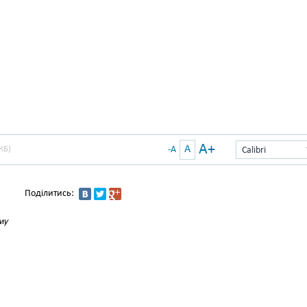
A+
A
КБ)
-A
Calibri
Поділитись:
му