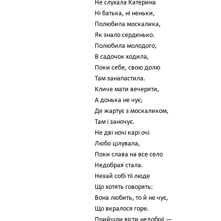
Не слухала Катерина
Ні батька, ні неньки,
Полюбила москалика,
Як знало серденько.
Полюбила молодого,
В садочок ходила,
Поки себе, свою долю
Там занапастила.
Кличе мати вечеряти,
А донька не чує;
Де жартує з москаликом,
Там і заночує.
Не дві ночі карі очі
Любо цілувала,
Поки слава на все село
Недобрая стала.
Нехай собі тії люде
Що хотять говорять:
Вона любить, то й не чує,
Що вкралося горе.
Прийшли вісти недобрії —