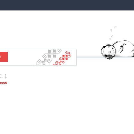
И
C. 1