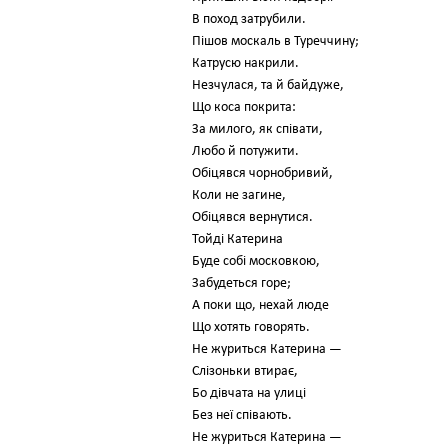
В поход затрубили.
Пішов москаль в Туреччину;
Катрусю накрили.
Незчулася, та й байдуже,
Що коса покрита:
За милого, як співати,
Любо й потужити.
Обіцявся чорнобривий,
Коли не загине,
Обіцявся вернутися.
Тойді Катерина
Буде собі московкою,
Забудеться горе;
А поки що, нехай люде
Що хотять говорять.
Не журиться Катерина —
Слізоньки втирає,
Бо дівчата на улиці
Без неї співають.
Не журиться Катерина —