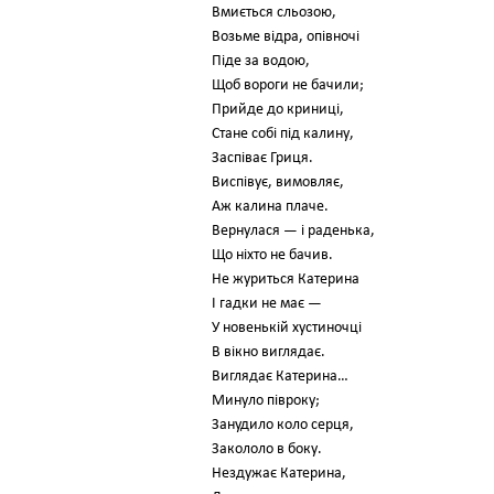
Вмиється сльозою,
Возьме відра, опівночі
Піде за водою,
Щоб вороги не бачили;
Прийде до криниці,
Стане собі під калину,
Заспіває Гриця.
Виспівує, вимовляє,
Аж калина плаче.
Вернулася — і раденька,
Що ніхто не бачив.
Не журиться Катерина
І гадки не має —
У новенькій хустиночці
В вікно виглядає.
Виглядає Катерина…
Минуло півроку;
Занудило коло серця,
Закололо в боку.
Нездужає Катерина,