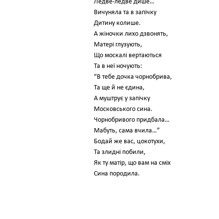
Ледве-ледве дише…
Вичуняла та в запічку
Дитину колише.
А жіночки лихо дзвонять,
Матері глузують,
Що москалі вертаються
Та в неї ночують:
“В тебе дочка чорнобрива,
Та ще й не єдина,
А муштрує у запічку
Московського сина.
Чорнобривого придбала…
Мабуть, сама вчила…”
Бодай же вас, цокотухи,
Та злидні побили,
Як ту матір, що вам на сміх
Сина породила.