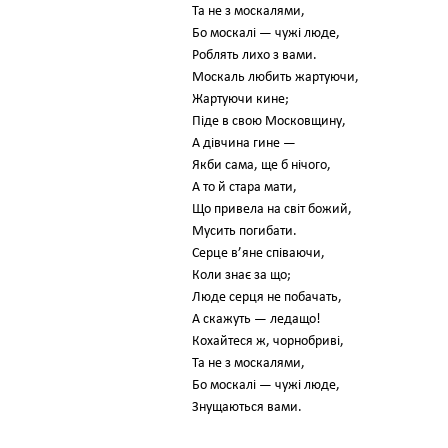
Та не з москалями,
Бо москалі — чужі люде,
Роблять лихо з вами.
Москаль любить жартуючи,
Жартуючи кине;
Піде в свою Московщину,
А дівчина гине —
Якби сама, ще б нічого,
А то й стара мати,
Що привела на світ божий,
Мусить погибати.
Серце в’яне співаючи,
Коли знає за що;
Люде серця не побачать,
А скажуть — ледащо!
Кохайтеся ж, чорнобриві,
Та не з москалями,
Бо москалі — чужі люде,
Знущаються вами.