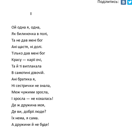
Поділитись:
I
Ой одна я, одна,
Як билиночка в полі,
Та не дав мені бог
Ані щастя, ні долі.
Тілько дав мені бог
Красу — карії очі,
Та й ті виплакала
В самотині дівочій.
Ані братика я,
Ні сестрички не знала,
Меж чужими зросла,
І зросла — не кохалась!
Де ж дружина моя,
Де ви, добрії люде?
Їх нема, я сама.
А дружини й не буде!