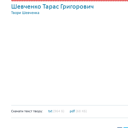
Шевченко Тарас Григорович
Твори Шевченка
Скачати текст твору:
txt
(964 Б)
pdf
(68 КБ)