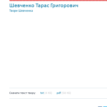
Шевченко Тарас Григорович
Твори Шевченка
Скачати текст твору:
txt
(4 КБ)
pdf
(58 КБ)