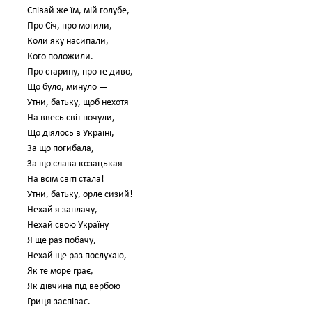
Співай же їм, мій голубе,
Про Січ, про могили,
Коли яку насипали,
Кого положили.
Про старину, про те диво,
Що було, минуло —
Утни, батьку, щоб нехотя
На ввесь світ почули,
Що діялось в Україні,
За що погибала,
За що слава козацькая
На всім світі стала!
Утни, батьку, орле сизий!
Нехай я заплачу,
Нехай свою Україну
Я ще раз побачу,
Нехай ще раз послухаю,
Як те море грає,
Як дівчина під вербою
Гриця заспіває.