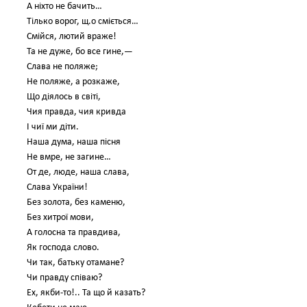
А ніхто не бачить…
Тілько ворог, щ.о сміється…
Смійся, лютий враже!
Та не дуже, бо все гине,—
Слава не поляже;
Не поляже, а розкаже,
Що діялось в світі,
Чия правда, чия кривда
І чиї ми діти.
Наша дума, наша пісня
Не вмре, не загине…
От де, люде, наша слава,
Слава України!
Без золота, без каменю,
Без хитрої мови,
А голосна та правдива,
Як господа слово.
Чи так, батьку отамане?
Чи правду співаю?
Ех, якби-то!.. Та що й казать?