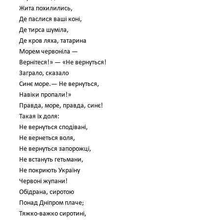
Жита похилились,
Де паслися ваші коні,
Де тирса шуміла,
Де кров ляха, татарина
Морем червоніла —
Вернітеся!» — «Не вернуться!
Заграло, сказало
Синє море.— Не вернуться,
Навіки пропали!»
Правда, море, правда, синє!
Такая їх доля:
Не вернуться сподівані,
Не вернеться воля,
Не вернуться запорожці,
Не встануть гетьмани,
Не покриють Україну
Червоні жупани!
Обідрана, сиротою
Понад Дніпром плаче;
Тяжко-важко сиротині,