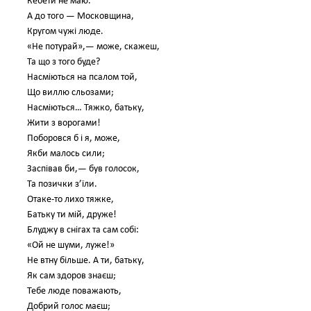
Кебети не маю.
А до того — Московщина,
Кругом чужі люде.
«Не потурай»,— може, скажеш,
Та що з того буде?
Насміються на псалом той,
Що виллю сльозами;
Насміються… Тяжко, батьку,
Жити з ворогами!
Поборовся б і я, може,
Якби малось сили;
Заспівав би,— був голосок,
Та позички з’їли.
Отаке-то лихо тяжке,
Батьку ти мій, друже!
Блуджу в снігах та сам собі:
«Ой не шуми, луже!»
Не втну більше. А ти, батьку,
Як сам здоров знаєш;
Тебе люде поважають,
Добрий голос маєш;