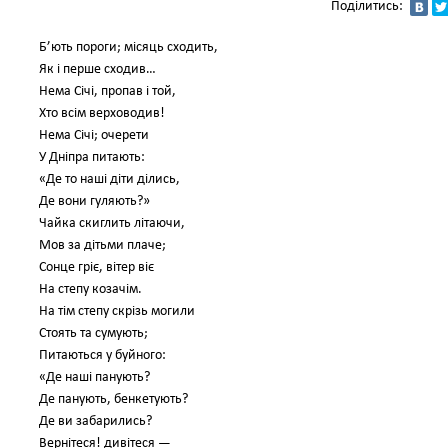
Поділитись:
Б’ють пороги; місяць сходить,
Як і перше сходив…
Нема Січі, пропав і той,
Хто всім верховодив!
Нема Січі; очерети
У Дніпра питають:
«Де то наші діти ділись,
Де вони гуляють?»
Чайка скиглить літаючи,
Мов за дітьми плаче;
Сонце гріє, вітер віє
На степу козачім.
На тім степу скрізь могили
Стоять та сумують;
Питаються у буйного:
«Де наші панують?
Де панують, бенкетують?
Де ви забарились?
Вернітеся! дивітеся —