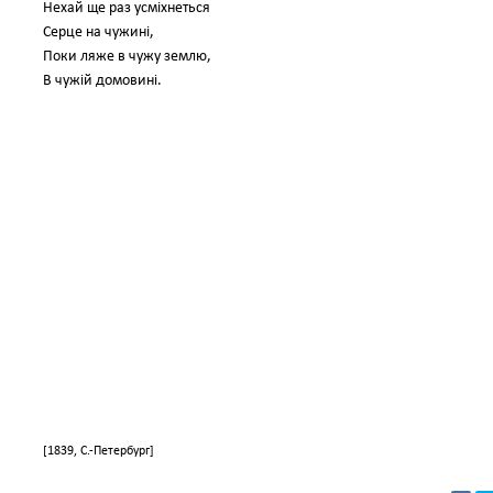
Нехай ще раз усміхнеться
Серце на чужині,
Поки ляже в чужу землю,
В чужій домовині.
[1839, С.-Петербург]