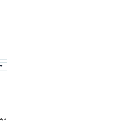
а
и, а