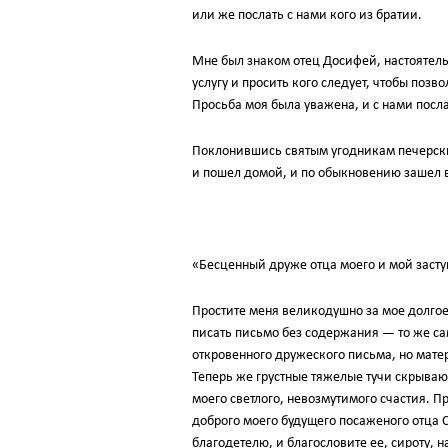
или же послать с нами кого из братии.
Мне был знаком отец Досифей, настоятель
услугу и просить кого следует, чтобы поз
Просьба моя была уважена, и с нами посл
Поклонившись святым угодникам печерским
и пошел домой, и по обыкновению зашел в
«Бесценный друже отца моего и мой засту
Простите меня великодушно за мое долгое
писать письмо без содержания — то же са
откровенного дружеского письма, но матер
Теперь же грустные тяжелые тучи скрываю
моего светлого, невозмутимого счастия. П
доброго моего будущего посаженого отца
благодетелю, и благословите ее, сироту, н