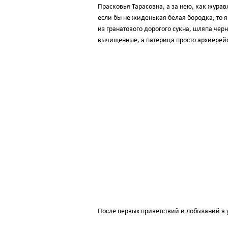
Прасковья Тарасовна, а за нею, как журав
если бы не жиденькая белая бородка, то я
из гранатового дорогого сукна, шляпа чер
вычищенные, а патерица просто архиерейс
После первых приветствий и лобызаний я у