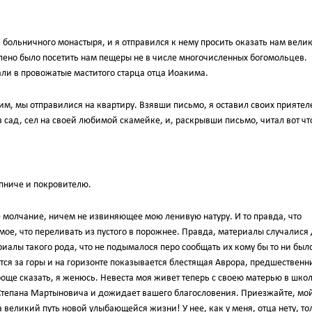
 больничного монастыря, и я отправился к нему просить оказать нам вели
волено было посетить нам пещеры не в числе многочисленных богомольцев.
али в провожатые маститого старца отца Иоакима.
, мы отправилися на квартиру. Взявши письмо, я оставил своих приятел
 сад, сел на своей любимой скамейке, и, раскрывши письмо, читал вот чт
пниче и покровителю.
 молчание, ничем не извиняющее мою ленивую натуру. И то правда, что
мое, что переливать из пустого в порожнее. Правда, материалы случалися
иалы такого рода, что не подымалося перо сообщать их кому бы то ни был
тся за горы и на горизонте показывается блестящая Аврора, предшественн
роще сказать, я женюсь. Невеста моя живет теперь с своею матерью в шко
 Степана Мартыновича и дожидает вашего благословения. Приезжайте, мо
а великий путь новой улыбающейся жизни! У нее, как у меня, отца нету, то