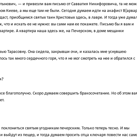
ртынович, — и привезли вам письмо от Савватия Никифоровича, та не мо
аром Киеве, а мы еще там не были. Сегодня думаем идти на акафист В[арвар
 даст, приобщимся святых таин Христовых здесь, в лавре. И тогда уже дума
к, что и искать ее не нужно: вы сами нам ее покажете. Письмо бы я вам и
 квартире. А квартира наша здесь же, на Печерском, в доме мещанки
овью Тарасовну. Она сидела, закрывши очи, и казалась мне уснувшею
ь так много сердечного горя, что я не мог смотреть на нее и обратился с
я?
все благополучно. Скоро думаем совершить бракосочетание. Но об этом ва
ет.
, поклониться святым угодникам печерским. Только теперь тесно. И мы
 выйдут из пещер, и тогда думаем просить отца ключаря повести нас сам