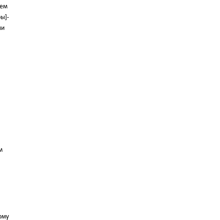
жем
ы]-
ли
м
ому