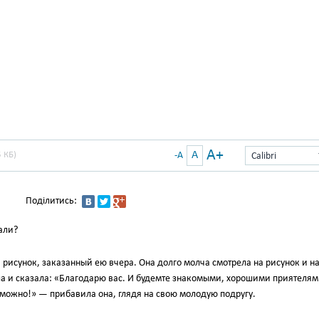
A+
A
 КБ)
-A
Calibri
Поділитись:
али?
 рисунок, заказанный ею вчера. Она долго молча смотрела на рисунок и н
ла и сказала: «Благодарю вас. И будемте знакомыми, хорошими приятелям
озможно!» — прибавила она, глядя на свою молодую подругу.