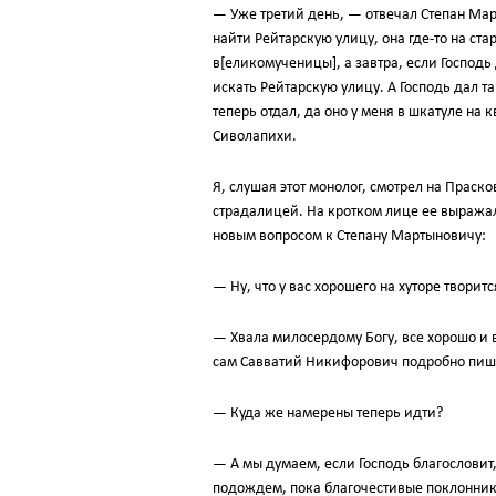
— Уже третий день, — отвечал Степан Ма
найти Рейтарскую улицу, она где-то на ст
в[еликомученицы], а завтра, если Господь
искать Рейтарскую улицу. А Господь дал та
теперь отдал, да оно у меня в шкатуле на
Сиволапихи.
Я, слушая этот монолог, смотрел на Праск
страдалицей. На кротком лице ее выражалос
новым вопросом к Степану Мартыновичу:
— Ну, что у вас хорошего на хуторе творитс
— Хвала милосердому Богу, все хорошо и 
сам Савватий Никифорович подробно пиш
— Куда же намерены теперь идти?
— А мы думаем, если Господь благословит
подождем, пока благочестивые поклонники