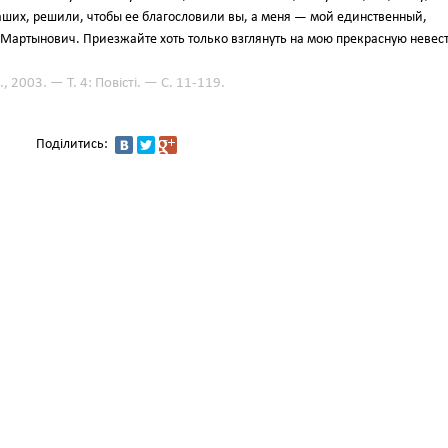
наших, решили, чтобы ее благословили вы, а меня — мой единственный,
 Мартынович. Приезжайте хоть только взглянуть на мою прекрасную невест
., 2003. — Т. 4: Повісті. — С. 11-119.
Поділитись: