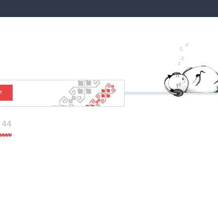
И
. 44