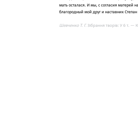
мать осталася. И мы, с согласия матерей 
благородный мой друг и наставник Степан
Шевченко Т. Г.
Зібрання творів: У 6 т. — К