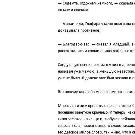
— Сядемте, отдохнем немного, — сказала 
ко мне и сказала:
— А знаете ли, Глафира у меня выиграла се
доказывала противное!
— Благодарю вас, — сказал я младшей, а 
расхохотались и сошли с типографского к
Следующую осень прожил я у них в деревн
называл уже мамою, а меньшую невестою. 
уже не было. Я далеко уже был весною и 
Вот почему так любо мне вспоминать о ти
Много лет и зим пролетело после этого с
посещаю заветное крыльцо. И теперь, нак
типографское крыльцо и, любуяся пейзаже
голос ангела, произносящего слово
«мамо»
это детское милое слово, так живо, что я