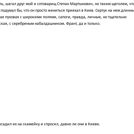
ль, шагал друг мой и сотоварищ Степан Мартынович, но таким щеголем, чт
 подумал бы, что он просто жениться приехал в Киев. Сертук на нем длинн
ная пуховая с широкими полями, сапоги, правда, личные, но тщательно
кая, с серебреным набалдашником. Франт, да и только.
садил их на скамейку и спросил, давно ли они в Киеве.