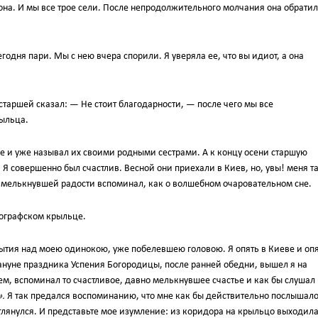
она. И мы все трое сели. После непродолжительного молчания она обрати
годня пари. Мы с нею вчера спорили. Я уверяла ее, что вы идиот, а она
старшей сказал: — Не стоит благодарности, — после чего мы все
рыльца.
е и уже называл их своими родными сестрами. А к концу осени старшую
Я совершенно был счастлив. Весной они приехали в Киев, но, увы! меня т
о мелькнувшей радости вспоминал, как о волшебном очаровательном сне.
пографском крыльце.
обытия над моею одинокою, уже побелевшею головою. Я опять в Киеве и оп
ануне праздника Успения Богородицы, после ранней обедни, вышел я на
м, вспоминал то счастливое, давно мелькнувшее счастье и как бы слушал
.
Я так предался воспоминанию, что мне как бы действительно послышал
 оглянулся. И представьте мое изумление: из коридора на крыльцо выходил