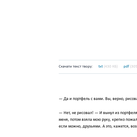
Скачати текст твору:
txt
(430 КБ)
pdf
(305
— Да и портфель с вами. Вы, верно, рисов
— Нет, не рисовал! — И вынул из портфеля
меня, потом взяла мою руку, крепко пожа
если можно, друзьями. А это, кажется, в