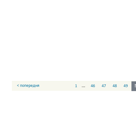
< попередня
1
...
46
47
48
49