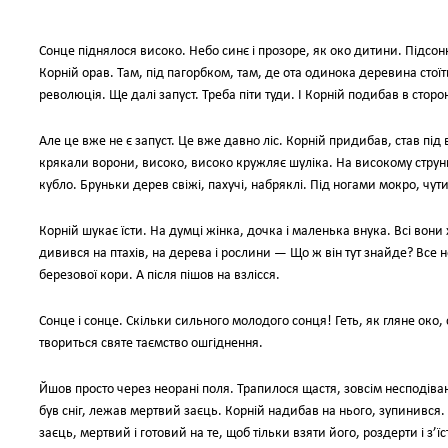
Сонце піднялося високо. Небо синє і прозоре, як око дитини. Підсонн
Корній орав. Там, під пагорбком, там, де ота одинока деревина стоїть
революція. Ще далі запуст. Треба піти туди. І Корній подибав в сторон
Але це вже не є запуст. Це вже давно ліс. Корній придибав, став під
крякали ворони, високо, високо кружляє шуліка. На високому стру
кубло. Бруньки дерев свіжі, пахучі, набряклі. Під ногами мокро, чути
Корній шукає їсти. На думці жінка, дочка і маленька внука. Всі вони хо
дивився на птахів, на дерева і рослини — Що ж він тут знайде? Все 
березової кори. А після пішов на взлісся.
Сонце і сонце. Скільки сильного молодого сонця! Геть, як гляне око,
твориться святе таємство ошгіднення.
Йшов просто через неорані поля. Трапилося щастя, зовсім несподіван
був сніг, лежав мертвий заєць. Корній надибав на нього, зупинився. 
заєць, мертвий і готовий на те, щоб тільки взяти його, роздерти і з’їс