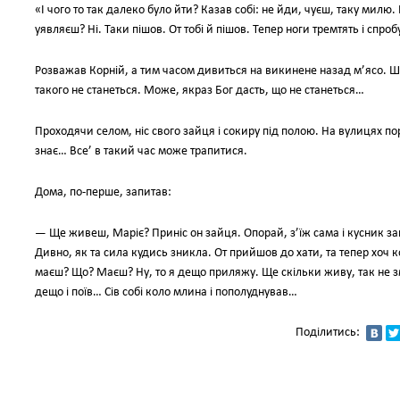
«І чого то так далеко було йти? Казав собі: не йди, чуєш, таку милю.
уявляєш? Ні. Таки пішов. От тобі й пішов. Тепер ноги тремтять і спроб
Розважав Корній, а тим часом дивиться на викинене назад м’ясо. Шко
такого не станеться. Може, якраз Бог дасть, що не станеться…
Проходячи селом, ніс свого зайця і сокиру під полою. На вулицях п
знає… Все’ в такий час може трапитися.
Дома, по-перше, запитав:
— Ще живеш, Маріє? Приніс он зайця. Опорай, з’їж сама і кусник за
Дивно, як та сила кудись зникла. От прийшов до хати, та тепер хоч к
маєш? Що? Маєш? Ну, то я дещо приляжу. Ще скільки живу, так не 
дещо і поїв… Сів собі коло млина і пополуднував…
Поділитись: