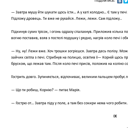
Поділитись:
— Завтра мушу йти шукати щось їсти… А у хаті холодно… Є там у печі
Підложу дровець. Ти вже не рухайся. Лежи, лежи. Сам підложу..
Підкинув сухих трісок, і огонь одразу спалахнув. Приложив кілька по
вогню поставив, взяв з постелі подушку і рядно, нагрів коло печі і о
— Ну, ну! Лежи вже. Хоч трошки зогрієшся. Завтра десь полізу. Мож
зайчик світла з печі. Стрибнув на полицю, освітив її— Корній щось п
бруском, що лежав там. Після коло печі присів, положив на коліно сок
Гострить довго. Зупиняється, відпочиває, великим пальцем пробує ле
— Що ти робиш, Корнію? — питає Марія.
— Гострю от… Завтра піду у поле, а там без сокири нема чого робити.
ІХ