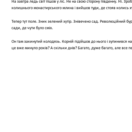
На завтра ледь світ пішов у ліс. Не на свою сторону південну. Ні. З
колишнього монастирського млина і вийшов туди, де стояв колись х
Тепер тут поле. Зник зелений хутір. Знівечено сад. Революційний бур
сади, де чути було сміх.
Он там закинутий колодязь. Корній підійшов до нього і зупинився на
це вже минуло років? А скільки днів? Багато, дуже багато, але все п