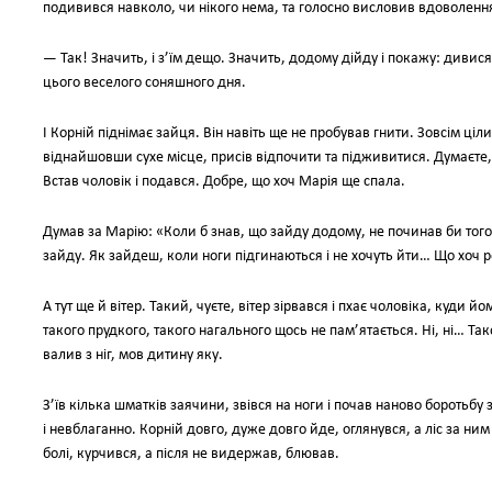
подивився навколо, чи нікого нема, та голосно висловив вдоволенн
— Так! Значить, і з’їм дещо. Значить, додому дійду і покажу: дивися
цього веселого соняшного дня.
І Корній піднімає зайця. Він навіть ще не пробував гнити. Зовсім ціл
віднайшовши сухе місце, присів відпочити та підживитися. Думаєте, 
Встав чоловік і подався. Добре, що хоч Марія ще спала.
Думав за Марію: «Коли б знав, що зайду додому, не починав би того 
зайду. Як зайдеш, коли ноги підгинаються і не хочуть йти… Що хоч роб
А тут ще й вітер. Такий, чуєте, вітер зірвався і пхає чоловіка, куди 
такого прудкого, такого нагального щось не пам’ятається. Ні, ні… Та
валив з ніг, мов дитину яку.
З’їв кілька шматків заячини, звівся на ноги і почав наново боротьбу з 
і невблаганно. Корній довго, дуже довго йде, оглянувся, а ліс за н
болі, курчився, а після не видержав, блював.