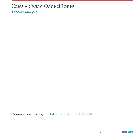
Самчук Улас Олексійович
Твори Самчука
Скачати текст твору:
txt
(459 КБ)
pdf
(347 КБ)