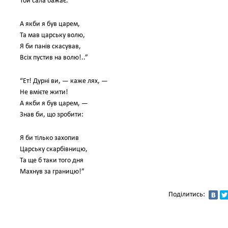
Той сала бажає.
А якби я був царем,
Та мав царську волю,
Я би панів скасував,
Всіх пустив на волю!..”
“Ет! Дурні ви, — каже лях, —
Не вмієте жити!
А якби я був царем, —
Знав би, що зробити:
Я би тілько захопив
Царську скарбівницю,
Та ще б таки того дня
Махнув за границю!”
Поділитись: