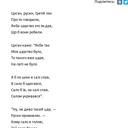
Поділитись:
Циган, русин, третій лях
Про те говорили,
Якби царство хто їм дав,
Що б вони робили.
Циган каже: “Якби так
Моє царство було,
То такого вже царя,
На світі не було.
Я б по шию в салі спав,
В сало б одягався,
Сало б їв, на салі спав,
Салом укривався”.
“Ну, не диво такий цар, —
Русин промовляє. —
Кому сало в голові,