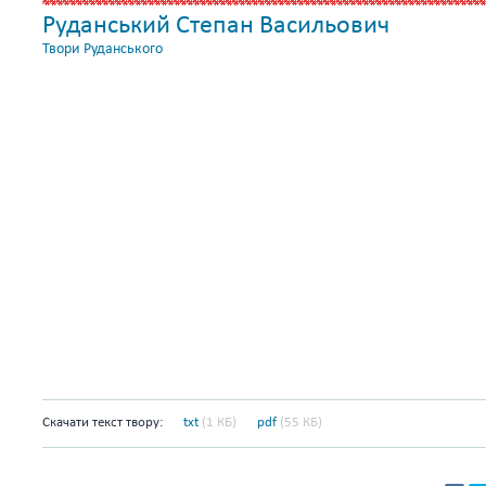
Руданський Степан Васильович
Твори Руданського
Скачати текст твору:
txt
(1 КБ)
pdf
(55 КБ)