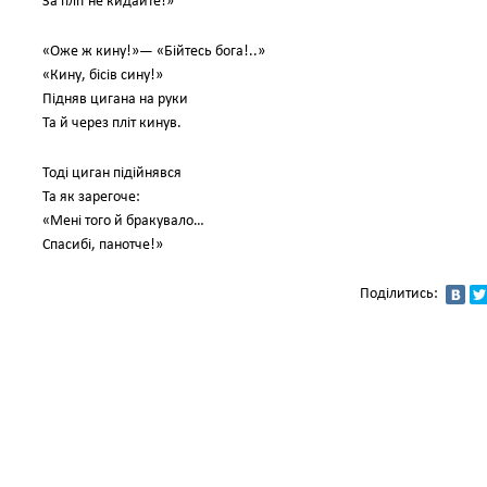
За пліт не кидайте!»
«Оже ж кину!»— «Бійтесь бога!..»
«Кину, бісів сину!»
Підняв цигана на руки
Та й через пліт кинув.
Тоді циган підійнявся
Та як зарегоче:
«Мені того й бракувало…
Спасибі, панотче!»
Поділитись: