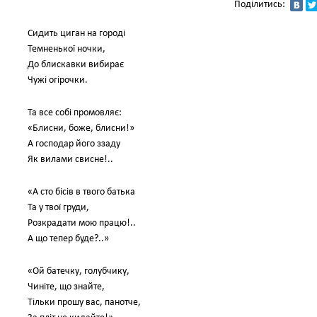
Поділитись:
Сидить циган на городі
Темненької ночки,
До блискавки вибирає
Чужі огірочки.
Та все собі промовляє:
«Блисни, боже, блисни!»
А господар його ззаду
Як вилами свисне!..
«А сто бісів в твого батька
Та у твої груди,
Розкрадати мою працю!..
А що тепер буде?..»
«Ой батечку, голубчику,
Чиніте, що знайте,
Тільки прошу вас, панотче,