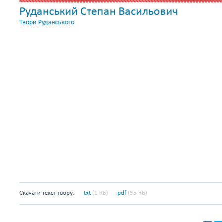
Руданський Степан Васильович
Твори Руданського
Скачати текст твору:
txt
(1 КБ)
pdf
(55 КБ)