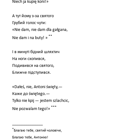
*
Niech ja kupię koni!»
А тут йому з-за святого
Грубий голос чути:
«Nie dam, nie dam dla gałgana,
**
Nie dam i na buty! »
І в минуті бідний шляхтич
На ноги схопився,
Подивився на святого,
Ближче підступився.
«Dałeś, nie, Antoni święty,—
Каже до świętego.—
Tylko nie kpij — jestem szlachcic,
***
Nie pozwalam tego!»
______________
*
Благаю тебе, святий чоловіче,
Благаю тебе, Антонію!