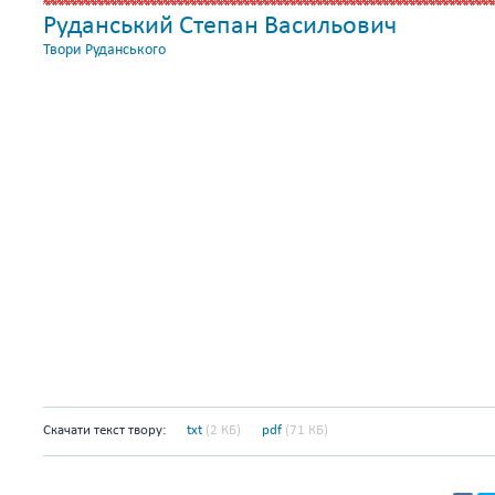
Руданський Степан Васильович
Твори Руданського
Скачати текст твору:
txt
(2 КБ)
pdf
(71 КБ)