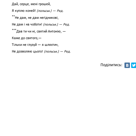
Дай, серце, мені грошей,
Я куплю коней!
(польськ.) — Ред.
**
Не дам, не дам негідникові,
Не дам і на чоботи!
(польськ.) — Ред.
***
Дав ти чи ні, святий Антонію, —
Каже до святого,—
Тільки не глузуй — я шляхтич,
Не дозволяю цього!
(польськ.) — Ред.
Поділитись: