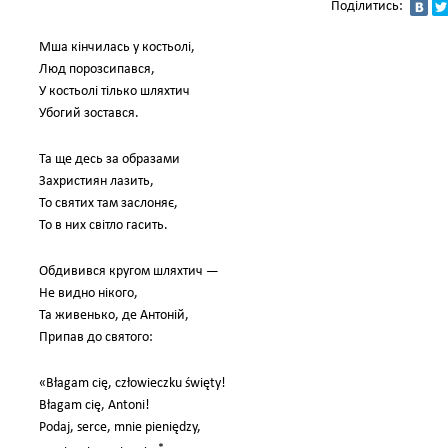
Поділитись:
Мша кінчилась у костьолі,
Люд порозсипався,
У костьолі тілько шляхтич
Убогий зостався.
Та ще десь за образами
Захристиян лазить,
То святих там заслоняє,
То в них світло гасить.
Обдивився кругом шляхтич —
Не видно нікого,
Та живенько, де Антоній,
Припав до святого:
«Błagam cię, człowieczku święty!
Błagam cię, Antoni!
Podaj, serce, mnie pieniędzy,