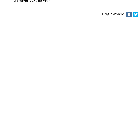
То змелеться, пане!»
Поділитись: