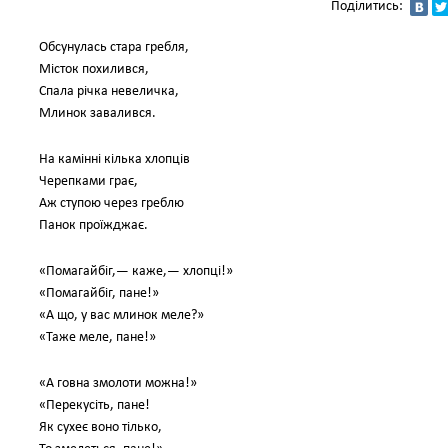
Поділитись:
Обсунулась стара гребля,
Місток похилився,
Спала річка невеличка,
Млинок завалився.
На камінні кілька хлопців
Черепками грає,
Аж ступою через греблю
Панок проїжджає.
«Помагайбіг,— каже,— хлопці!»
«Помагайбіг, пане!»
«А що, у вас млинок меле?»
«Таже меле, пане!»
«А говна змолоти можна!»
«Перекусіть, пане!
Як сухеє воно тілько,