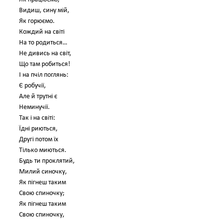
Видиш, сину мій,
Як горюємо.
Кождий на світі
На то родиться…
Не дивись на світ,
Що там робиться!
І на пчіл поглянь:
Є робучії,
Але й трутні є
Неминучії.
Так і на світі:
Їдні риються,
Другі потом їх
Тілько миються.
Будь ти проклятий,
Милий синочку,
Як пігнеш таким
Свою спиночку;
Як пігнеш таким
Свою спиночку,