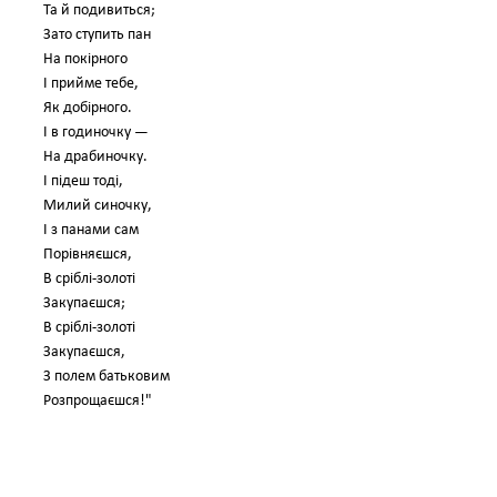
Та й подивиться;
Зато ступить пан
На покірного
І прийме тебе,
Як добірного.
І в годиночку —
На драбиночку.
І підеш тоді,
Милий синочку,
І з панами сам
Порівняєшся,
В сріблі-золоті
Закупаєшся;
В сріблі-золоті
Закупаєшся,
З полем батьковим
Розпрощаєшся!"