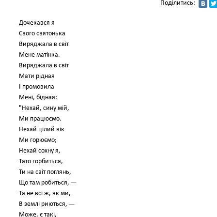
Поділитись:
Дочекався я
Свого святонька
Виряджала в світ
Мене матінка.
Виряджала в світ
Мати рідная
І промовила
Мені, бідная:
"Нехай, сину мій,
Ми працюємо.
Нехай цілий вік
Ми горюємо;
Нехай сохну я,
Тато горбиться,
Ти на світ поглянь,
Що там робиться, —
Та не всі ж, як ми,
В землі риються, —
Може, є такі,