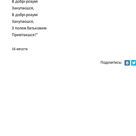
В добрі-розумі
Закупаєшся,
В добрі-розумі
Закупаєшся,
З полем батьковим
Привітаєшся!"
16 августа
Поділитись: