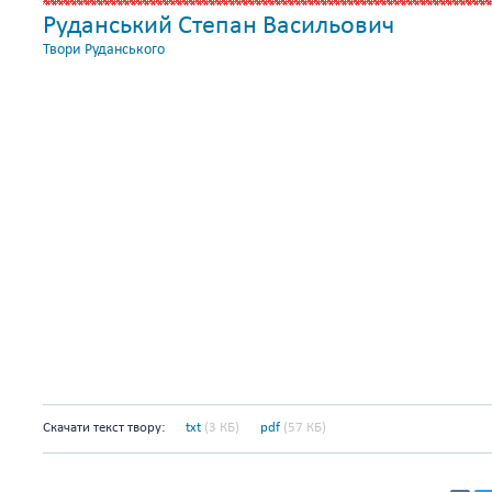
Руданський Степан Васильович
Твори Руданського
Скачати текст твору:
txt
(3 КБ)
pdf
(57 КБ)