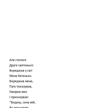
Але сталося
Друге святонько:
Виряджав у світ
Мене батенько.
Виряджав мене,
Путь показував,
Говорив мен
І приказував:
"Видиш, сину мій,
Як працюємо,