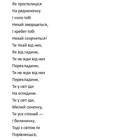
Як простелишся
На рядниночку.
І чоло тобі
Нехай зморщиться,
І хребет тобі
Нехай скорчиться!
Ти тікай від них,
Як від гадини,
Ти не жди від них
Перекладини;
Ти не жди від них
Перекладини,
Ти у світ іди
На оглядини.
Ти у світ іди,
Милий синочку,
Ти усе спізнай —
І билиночку.
Тоді з світом ти
Порівняєшся,