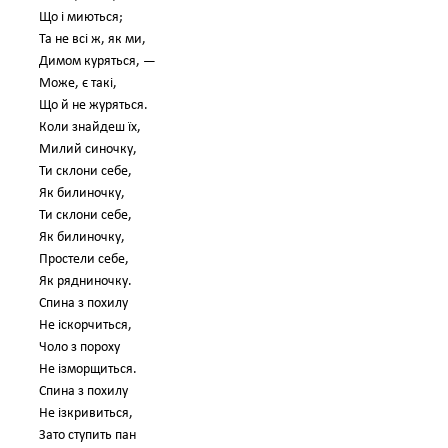
Що і миються;
Та не всі ж, як ми,
Димом куряться, —
Може, є такі,
Що й не журяться.
Коли знайдеш їх,
Милий синочку,
Ти склони себе,
Як билиночку,
Ти склони себе,
Як билиночку,
Простели себе,
Як рядниночку.
Спина з похилу
Не іскорчиться,
Чоло з пороху
Не ізморщиться.
Спина з похилу
Не ізкривиться,
Зато ступить пан