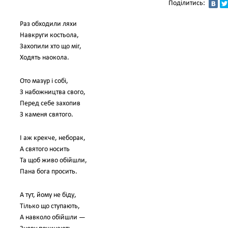
Поділитись:
Раз обходили ляхи
Навкруги костьола,
Захопили хто що міг,
Ходять наокола.
Ото мазур і собі,
З набожництва свого,
Перед себе захопив
З каменя святого.
І аж крекче, неборак,
А святого носить
Та щоб живо обійшли,
Пана бога просить.
А тут, йому не біду,
Тілько що ступають,
А навколо обійшли —