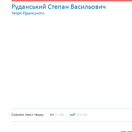
Руданський Степан Васильович
Твори Руданського
Скачати текст твору:
txt
(1 КБ)
pdf
(54 КБ)