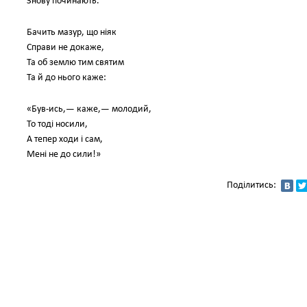
Знову починають.
Бачить мазур, що ніяк
Справи не докаже,
Та об землю тим святим
Та й до нього каже:
«Був-ись,— каже,— молодий,
То тоді носили,
А тепер ходи і сам,
Мені не до сили!»
Поділитись: