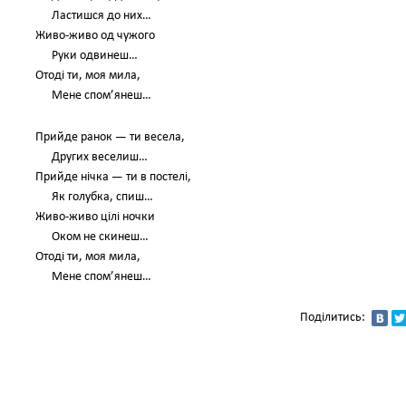
Ластишся до них…
Живо-живо од чужого
Руки одвинеш…
Отоді ти, моя мила,
Мене спом’янеш…
Прийде ранок — ти весела,
Других веселиш…
Прийде нічка — ти в постелі,
Як голубка, спиш…
Живо-живо цілі ночки
Оком не скинеш…
Отоді ти, моя мила,
Мене спом’янеш…
Поділитись: