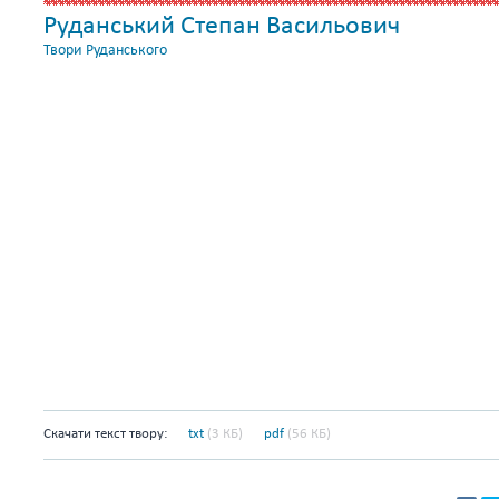
Руданський Степан Васильович
Твори Руданського
Скачати текст твору:
txt
(3 КБ)
pdf
(56 КБ)