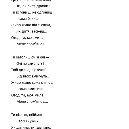
Ти, як лист, дрижиш…
Ти їх гониш, не одгониш
І сама біжиш…
Живо-живо під ті співи,
Як дитя, заснеш…
Отоді ти, моя мила,
Мене спом’янеш…
Ти затопиш очі в очі —
Очі не схибнуть!
Тобі дивно, що чужії
Від твоїх змигнуть…
Живо-живо сама глянеш —
І сама змигнеш.
Отоді ти, моя мила,
Мене спом’янеш…
Ти вітаєш, обіймаєш
Своїх і чужих!
Як дитина, ти, дівчино,