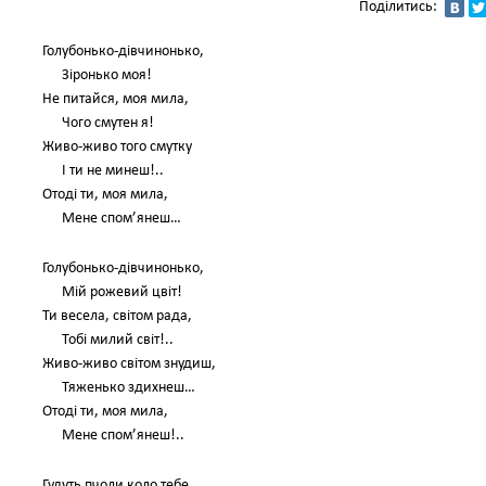
Поділитись:
Голубонько-дівчинонько,
Зіронько моя!
Не питайся, моя мила,
Чого смутен я!
Живо-живо того смутку
І ти не минеш!..
Отоді ти, моя мила,
Мене спом’янеш…
Голубонько-дівчинонько,
Мій рожевий цвіт!
Ти весела, світом рада,
Тобі милий світ!..
Живо-живо світом знудиш,
Тяженько здихнеш…
Отоді ти, моя мила,
Мене спом’янеш!..
Гудуть пчоли коло тебе,