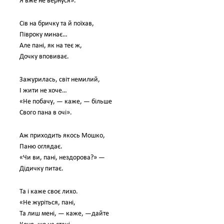
Я вже не вернуся».
Сів на бричку та й поїхав,
Півроку минає…
Але пані, як на теє ж,
Дочку вповиває.
Зажурилась, світ немилий,
І жити не хоче…
«Не побачу, — каже, — більше
Свого пана в очі».
Аж приходить якось Мошко,
Паню оглядає.
«Чи ви, пані, нездорова?» —
Дідичку питає.
Та і каже своє лихо.
«Не журіться, пані,
Та лиш мені, — каже, —дайте