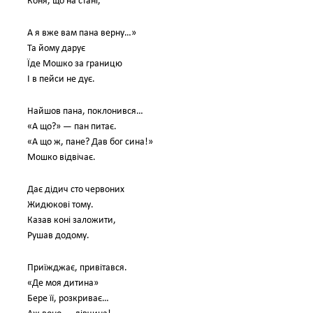
Коня, що на стані,
А я вже вам пана верну…»
Та йому дарує
Їде Мошко за границю
І в пейси не дує.
Найшов пана, поклонився…
«А що?» — пан питає.
«А що ж, пане? Дав бог сина!»
Мошко відвічає.
Дає дідич сто червоних
Жидюкові тому.
Казав коні заложити,
Рушав додому.
Приїжджає, привітався.
«Де моя дитина»
Бере її, розкриває…