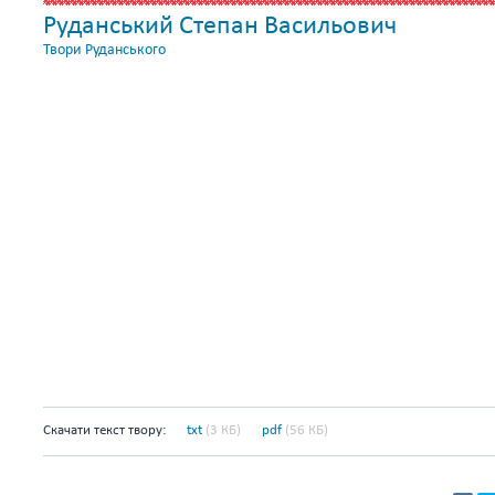
Руданський Степан Васильович
Твори Руданського
Скачати текст твору:
txt
(3 КБ)
pdf
(56 КБ)