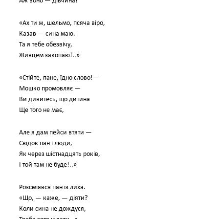
Аж воно — дівчина!
«Ах ти ж, шельмо, псяча віро,
Казав — сина маю.
Та я тебе обезвічу,
Живцем закопаю!..»
«Стійте, пане, їдно слово!—
Мошко промовляє —
Ви дивитесь, що дитина
Ще того не має,
Але я дам пейси втяти —
Свідок пан і люди,
Як через шістнадцять років,
І той там не буде!..»
Розсміявся пан із лиха.
«Що, — каже, — діяти?
Коли сина не дождуся,