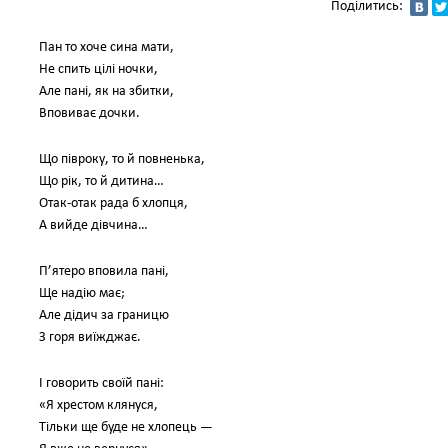
Поділитись:
Пан то хоче сина мати,
Не спить цілі ночки,
Але пані, як на збитки,
Вповиває дочки.
Що півроку, то й повненька,
Що рік, то й дитина…
Отак-отак рада б хлопця,
А вийде дівчина…
П’ятеро вповила пані,
Ще надію має;
Але дідич за границю
З горя виїжджає.
І говорить своїй пані:
«Я хрестом клянуся,
Тільки ще буде не хлопець —