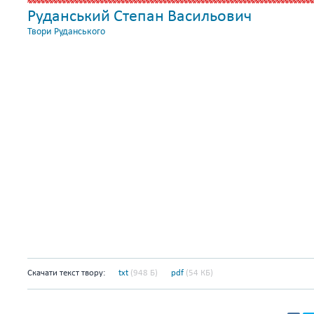
Руданський Степан Васильович
Твори Руданського
Скачати текст твору:
txt
(948 Б)
pdf
(54 КБ)