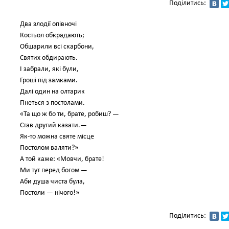
Поділитись:
Два злодії опівночі
Костьол обкрадають;
Обшарили всі скарбони,
Святих обдирають.
І забрали, які були,
Гроші під замками.
Далі один на олтарик
Пнеться з постолами.
«Та що ж бо ти, брате, робиш? —
Став другий казати.—
Як-то можна святе місце
Постолом валяти?»
А той каже: «Мовчи, брате!
Ми тут перед богом —
Аби душа чиста була,
Постоли — нічого!»
Поділитись: