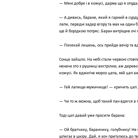
— Мені добре і в кожусі, дарма що я опуд
— А дивись, баране, який я гарний в сурдут
лапи, передні задер вгору та мах на один 
ще й борідкою потряс. Баран витріщив очі 
— Почекай лишень, ось прийде вечір та вд
Сонце зайшло. На небі стали червоні стовп
неначе хто з рушниці вистрілив; аж дерево
кожусі. Як вджиґне мороз цапа, мій цап а
— Гей лапище-мужичище! — кричить цап д
— Чи то ж можна, щоб такий пан вдягся в
Тоді цап давай уже просити барана:
— Ой братчику, баранчику, голубчику! Не
шпигає в шкіру. Дай, я хоч притулюсь до тв