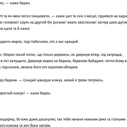
ало, — каже баран.
і та як мені легко танцювати, — каже цап та скік з місця; піднявся на задн
бік головою! круть на другий бік рогами! верть хвостиком! загнув шию дуго
на цапа та й каже:
арить мороз, тоді побачимо, хто з нас кращий.
и. Мороз такий потис, що тілько держись; як дмухнув вітер, лід затріщав,
 в лісі залущало. Дмухнув мороз на барана, баранові байдуже: тепло йому в
ж підскочив, неначе його хто окропом обпарив.
о барана. — Скидай швидше кожух, нехай я трохи погріюсь.
 простий кожух! — каже баран.
 видержу, бо вже дуже дошкуляє; так тебе неначе ножами ріже та голками
ого кожуха та хоч боки нагрію.