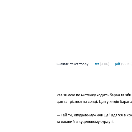
Скачати текст твору:
txt
(3 КБ)
pdf
(55 КБ
Раз зимою по містечку ходить баран та зби
цап та гріється на сонці. Цап углядів барана
— Гей ти, опудало-мужичище! Вдягся в ко
та жвавий в куценькому сурдуті.