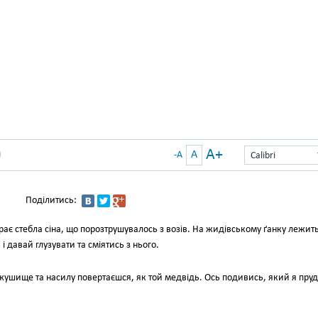
A+
A
)
-A
Calibri
Поділитись:
рає стебла сіна, що порозтрушувалось з возів. На жидівському ґанку лежит
 і давай глузувати та сміятись з нього.
жушище та насилу повертаєшся, як той медвідь. Ось подивись, який я пру