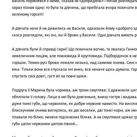
Василь порівнявся з ними, сказав їм «добридень» і почав розглядати
зараз пізнав одну: то була та дівчина, що прибігала вчора позичати в
зеленому горсеті!
А дівчата наче й не дивились на Василя, одказали йому «доброго зд
скоса розгляділи, які очі, які й брови у Василя. Одні дівчата вміють 
А дівчата були й справді гарні! Що позичала вогню, та звалась Ганн
невеличким лицем, але повновида й кругловида. Підборідочок в не
горішок. Темно-русі брови лежали низько, над самими очима. Сині не
віка. Тільки вона все спускала очі вниз, все неначе щось думала. Гар
спустить свої довгі, густі вії на повні щоки.
Подруга її Марина була чорнява, аж трохи смуглява: її дражнили циг
обплітали її голову. Лице в неї було довгеньке, внизу гостре і видава
дуже тонкі губи, що червоніли, як добре червоне намисто. На висо
блискучими очима вигнулись, як дві веселки, дві тонкі чорні, аж нен
плавали по білих, неначе підсинених білках. А на смуглявих щоках г
губи цвіли червоним цвітом півонії…