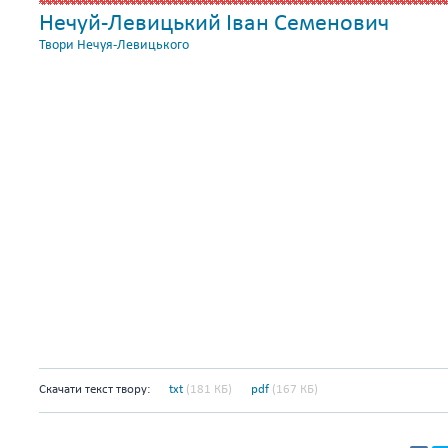
Нечуй-Левицький Іван Семенович
Твори Нечуя-Левицького
Скачати текст твору:
txt
(181 КБ)
pdf
(167 КБ)