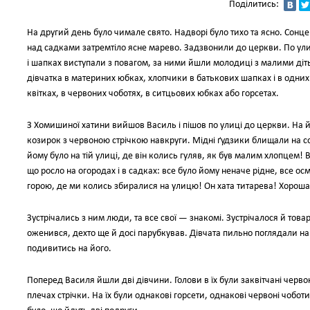
Поділитись:
На другий день було чимале свято. Надворі було тихо та ясно. Сонц
над садками затремтіло ясне марево. Задзвонили до церкви. По ул
і шапках виступали з повагом, за ними йшли молодиці з малими дітьм
дівчатка в материних юбках, хлопчики в батькових шапках і в одних с
квітках, в червоних чоботях, в ситцьових юбках або горсетах.
З Хомишиної хатини вийшов Василь і пішов по улиці до церкви. На
козирок з червоною стрічкою навкруги. Мідні ґудзики блищали на сон
йому було на тій улиці, де він колись гуляв, як був малим хлопцем! 
що росло на огородах і в садках: все було йому неначе рідне, все осм
горою, де ми колись збиралися на улицю! Он хата титарева! Хороша 
Зустрічались з ним люди, та все свої — знакомі. Зустрічалося й тов
оженився, дехто ще й досі парубкував. Дівчата пильно поглядали н
подивитись на його.
Поперед Василя йшли дві дівчини. Голови в їх були заквітчані черво
плечах стрічки. На їх були однакові горсети, однакові червоні чобо