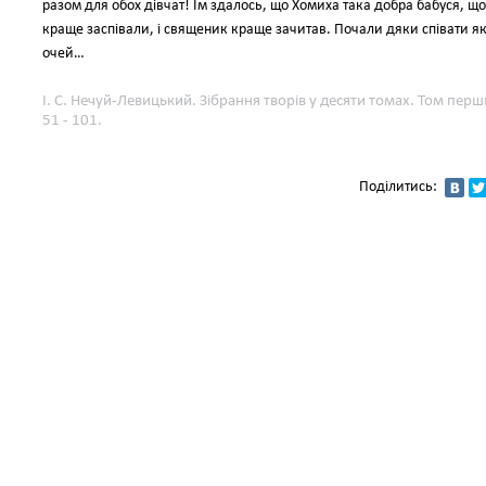
разом для обох дівчат! Їм здалось, що Хомиха така добра бабуся, що 
краще заспівали, і священик краще зачитав. Почали дяки співати якої
очей…
І. С. Нечуй-Левицький. Зібрання творів у десяти томах. Том перши
51 - 101.
Поділитись: