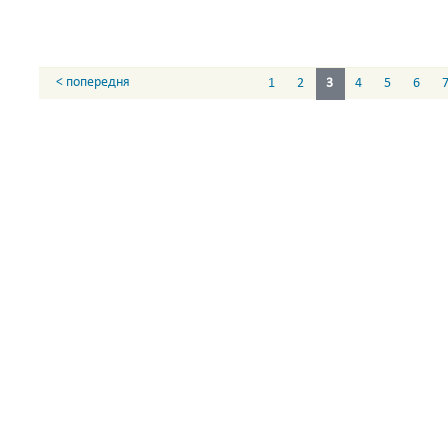
< попередня
1
2
3
4
5
6