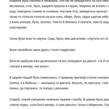
Марина була смілива й проворна. Без неї не обходилась на селі нія
веснянках, а як, було, вдарять музики в струни, Марина не встоїть і н
воді, поводить станом та головою. Настане літо, заведеться вулиця.
пісню та голосно-голосно на все село, збере, було, зараз кругом себе
а вона хлопців, було, зачіпає. Тим-то й боялись її сватати, тим-то н
цокотухами.
Ганна була тиха та смутна. Сяде, було, між дівчатами, спустить очі та
Вони полюбили одна другу і стали подругами.
Василь одійшов вже далеченько та все оглядався до дівчат. «Та й га
спитаю в матері, чия вона».
В церкві людей було повнісінько. У правому притворі стояли чоловік
хлопці, а в бабинці — молодиці та дівчата. Василь, як москаль, ста
панки, да підпанки, та попаді з дочками.
Старий, сивий священик тихенько правив службу. В церкві було душн
стояли поруч, коло його матері, ті самі дівчата: Ганна з Мариною. По