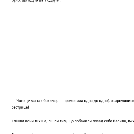
було, що йдуть дві подруги.
— Чого це ми так біжимо, — промовила одна до одної, озирнувшись 
сестрице!
І пішли вони тихіше, пішли тим, що побачили позад себе Василя, їм 