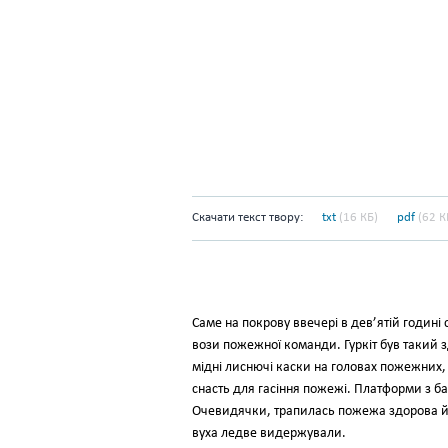
Скачати текст твору:
txt
(16 КБ)
pdf
(62 К
Саме на покрову ввечері в дев’ятій годині
вози пожежної команди. Гуркіт був такий з
мідні лиснючі каски на головах пожежних,
снасть для гасіння пожежі. Платформи з б
Очевидячки, трапилась пожежа здорова й р
вуха ледве видержували.