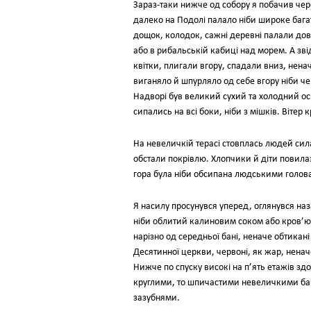
Зараз-таки нижче од собору я побачив чер
далеко на Подолі палало ніби широке багат
дощок, колодок, сажні деревні палали дов
або в рибальській кабиці над морем. А звід
квітки, плигали вгору, спадали вниз, ненач
виганяло й шпурляло од себе вгору ніби че
Надворі був великий сухий та холодний осін
сипались на всі боки, ніби з мішків. Вітер к
На невеличкій терасі стовплась людей сил
обстали покрівлю. Хлопчики й діти повила
гора була ніби обсипана людськими голова
Я насилу просунувся уперед, оглянувся наз
ніби облитий калиновим соком або кров’ю. 
нарізно од середньої бані, неначе обтикан
Десятинної церкви, червоні, як жар, неначе
Нижче по спуску високі на п’ять етажів зд
круглими, то шпичастими невеличкими баш
зазубнями.