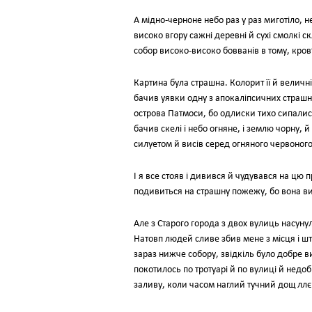
А мідно-черноне небо раз у раз миготіло, 
високо вгору сажні деревні й сухі смолкі 
собор високо-високо бовванів в тому, кров
Картина була страшна. Колорит її й величні
бачив уявки одну з апокаліпсичних страшн
острова Патмоси, бо одлиски тихо сипалис
бачив скелі і небо огняне, і землю чорну,
силуетом й висів серед огняного червоного
І я все стояв і дивився й чудувався на цю 
подивиться на страшну пожежу, бо вона вис
Але з Старого города з двох вулиць насуну
Натовп людей сливе збив мене з місця і што
зараз нижче собору, звідкіль було добре в
покотилось по тротуарі й по вулиці й недоб
заливу, коли часом наглий тучний дощ ллє