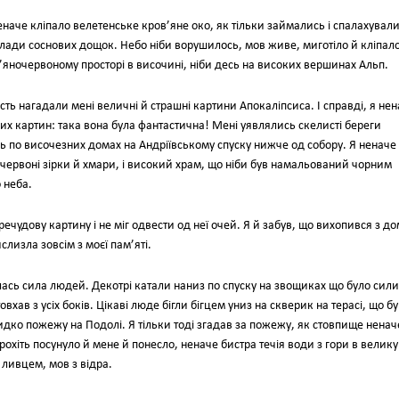
неначе кліпало велетенське кров’яне око, як тільки займались і спалахувал
склади соснових дощок. Небо ніби ворушилось, мов живе, миготіло й кліпало
’яночервоному просторі в височині, ніби десь на високих вершинах Альп.
сть нагадали мені величні й страшні картини Апокаліпсиса. І справді, я не
их картин: така вона була фантастична! Мені уявлялись скелисті береги
ь по височезних домах на Андріївському спуску нижче од собору. Я неначе
 й червоні зірки й хмари, і високий храм, що ніби був намальований чорним
 неба.
пречудову картину і не міг одвести од неї очей. Я й забув, що вихопився з д
лизла зовсім з моєї пам’яті.
лась сила людей. Декотрі катали наниз по спуску на звощиках що було сили
вхав з усіх боків. Цікаві люде бігли бігцем униз на скверик на терасі, що б
идко пожежу на Подолі. Я тільки тоді згадав за пожежу, як стовпище ненач
рохіть посунуло й мене й понесло, неначе бистра течія води з гори в велику
 ливцем, мов з відра.