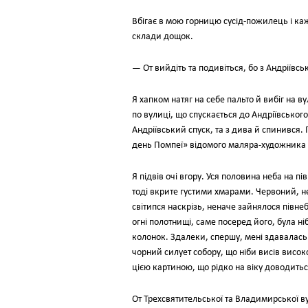
Вбігає в мою горницю сусід-пожилець і каж
склади дощок.
— От вийдіть та подивіться, бо з Андріївсь
Я хапком натяг на себе пальто й вибіг на 
по вулиці, що спускається до Андріївськог
Андріївський спуск, та з дива й спинився
день Помпеї» відомого маляра-художника
Я підвів очі вгору. Уся половина неба на 
тоді вкрите густими хмарами. Червоний, н
світипся наскрізь, неначе зайнялося півне
огні полотнищі, саме посеред його, була н
колонок. Здалеки, спершу, мені здавалась
чорний силует собору, що ніби висів висок
цією картиною, що рідко на віку доводитьс
От Трехсвятительської та Владимирської ву