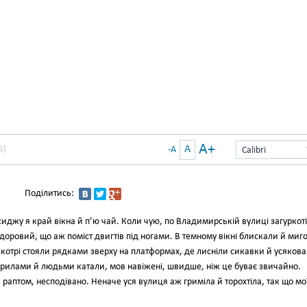
A+
A
Б)
-A
Calibri
Поділитись:
 сиджу я край вікна й п’ю чай. Коли чую, по Владимирській вулиці загуркот
доровий, що аж поміст двигтів під ногами. В темному вікні блискали й миго
 котрі стояли рядками зверху на платформах, де лисніли сикавки й усякова
арилами й людьми катали, мов навіжені, швидше, ніж це буває звичайно.
аптом, несподівано. Неначе уся вулиця аж гриміла й торохтіла, так що мо