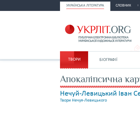
УКРАЇНСЬКА ЛІТЕРАТУРА
СЛОВНИК
ТВОРИ
БІОГРАФІЇ
Апокаліпсична кар
Нечуй-Левицький Іван 
Твори Нечуя-Левицького