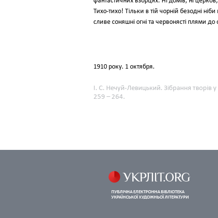
фантастичних взорцях. Ні домів, ні церков,
Тихо-тихо! Тільки в тій чорній безодні ніби п
сливе соняшні огні та червонясті плями до
1910 року. 1 октября.
І. С. Нечуй-Левицький. Зібрання творів у
259 – 264.