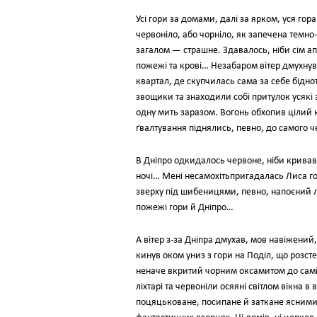
Усі гори за домами, далі за ярком, уся г
червоніло, або чорніло, як запечена темн
загалом — страшне. Здавалось, ніби сім ап
пожежі та крові… Незабаром вітер дмухнув 
квартал, де скупчилась сама за себе бідно
звощики та знаходили собі притулок усякі з
одну мить заразом. Вогонь обхопив цілий к
ґвалтування піднялись, певно, до самого 
В Дніпро одкидалось червоне, ніби криваве
ночі… Мені несамохітьпригадалась Лиса го
зверху під шибеницями, певно, напоєний л
пожежі гори й Дніпро…
А вітер з-за Дніпра дмухав, мов навіжений
кинув оком униз з гори на Поділ, що розст
неначе вкритий чорним оксамитом до самісін
ліхтарі та червоніли осяяні світлом вікна
поцяцьковане, посипане й заткане ясним