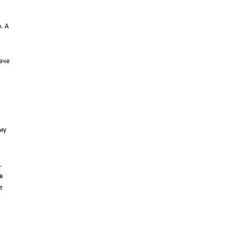
и
. А
наче
ому
.
ув
е