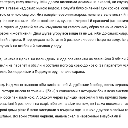
ез терасу саму пожежу. Між двома високими домами на визвозі, чи спуску
тя в гавані над самісінькою водою. Полум’я було силенне! Сухі соснові ск
гою огняною смугою. Низ жеврів червоним жаром, неначе в велетенській п
тіль все спахали ніби огняні язики, кучеряві червоні й оранжеві фантастич
е горіло на далекій півночі смужкою од самого низу обрію північне сяєво й
рвоні й жовті хвилі. Дим шугав угору все вище та вище, ніби до самих хмар.
ній вітрюга. Вітер дмухав на багаття й розносив червоні іскри на воду. Іск
рутив їх на всі боки й висипав у воду.
а, неначе в церкві на Великдень. Люде повилазили на павільйон й обсіли 
зили на парапет й обсіли й обстали його од краю до краю. За парапетом ус
ми, бо люде лізли з Подолу вгору, неначе сарана.
ад. Над моєю головою ніби висів на небі Андріївський собор, ввесь червон
Чотири високі та тоненькі [бані] з колонками з чотирьох боків ясно виступ
і й обсипані калиною. А рядком через вулицю червоніли п’ять круглих бань
 залізні й розпечені на жарі, ніби аж пашіли вогнем, як і сама пожежа в гав
орові доми різко й ясно виступали з темряви один нижче другого з своїми т
тами. Всі вони стояли червоні, неначе скелі з червоними визубнями й