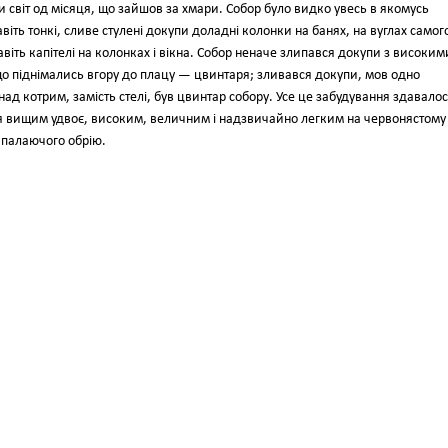
би світ од місяця, що зайшов за хмари. Собор було видко увесь в якомусь
авіть тонкі, сливе стулені докупи доладні колонки на банях, на вуглах самог
авіть капітелі на колонках і вікна. Собор неначе злипався докупи з високим
о піднімались вгору до плацу — цвинтаря; зливався докупи, мов одно
над котрим, замість стелі, був цвинтар собору. Усе це забудування здавало
ся вищим удвоє, високим, величним і надзвичайно легким на червонястому
 палаючого обрію.