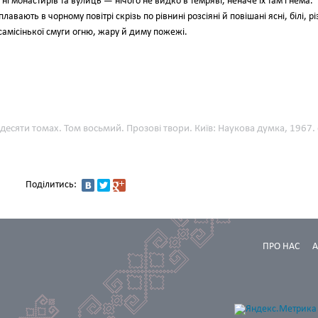
 ні монастирів та вулиць — нічого не видко в темряві, неначе їх там і нема.
лавають в чорному повітрі скрізь по рівнині розсіяні й повішані ясні, білі, різ
 самісінької смуги огню, жару й диму пожежі.
 десяти томах. Том восьмий. Прозові твори. Київ: Наукова думка, 1967. 
Поділитись:
ПРО НАС
А