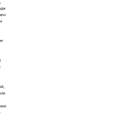
,
лади
ечі
ні
ри
й
я
ий,
али
ані.
о