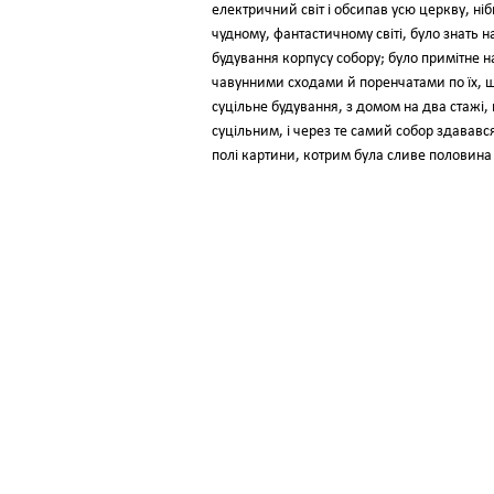
електричний світ і обсипав усю церкву, ні
чудному, фантастичному світі, було знать н
будування корпусу собору; було примітне н
чавунними сходами й поренчатами по їх, щ
суцільне будування, з домом на два стажі, 
суцільним, і через те самий собор здавав
полі картини, котрим була сливе половина