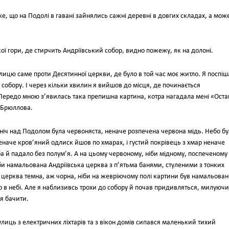
е, що на Подолі в гавані зайнялись сажні деревні в довгих складах, а може
кої гори, де стирчить Андріївський собор, видно пожежу, як на долоні.
вулицю саме проти Десятинної церкви, де було в той час моє житло. Я поспі
о собору. І через кільки хвилин я вийшов до місця, де починається
. Передо мною з’явилась така препишна картина, котра нагадала мені «Оста
 Брюллова.
північ над Подолом була червоняста, неначе розпечена червона мідь. Небо б
еначе кров’яний одлиск йшов по хмарах, і густий покрівець з хмар неначе
ба й падало без полум’я. А на цьому червоному, ніби мідному, поспеченому
іби намальована Андріївська церква з п’ятьма банями, стуленими з тонких
 церква темна, аж чорна, ніби на жевріючому полі картини був намальова
о в небі. Але я наблизивсь трохи до собору й почав придивляться, милуюч
я бачити.
лиць з електричних ліхтарів та з вікон домів сипався маленький тихий