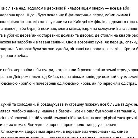
ора Кисілівка над Подолом з церквою й кладовищем зверху — все це або
о-червона кров. Щось було пекельне й фантастичне перед моїми очима і
окаліпсичних янголів одразу вилили на Київ усі сім фіялів людського горя т
з півночі, ніби буря, й посипав, мов з мішка, іскри на межуючий з гаванню
та в убогих дерев’яних старезних домках та дворах, де стояли на квартирах
ахожі на заробітки в гавані селяни. Сіно в возовнях сухе, як перець, спахну
вартал. В дворах були загони худоби, зігнаної на продаж на заріз… Крики 
червоного неба…
 небо, червоніли ніби хмари, котрі впали й розстелені по землі серед чорн
ра над Дніпром нижче од Київа, повна вішальників, де кожний стунь землі
юдською кров’ю й почервонів од людської крові, як почервоніли од страш
, сухий та холодний, й роздмухував ту страшну пожежу все більше та дужче.
елявся глибоко нанизу, неначе в безодні. Усей Поділ був чорний та темний,
ької пожежі. І в тій чорній темряві ніби висіли на повітрі різні електричні
 в високих домах. Яке чудове чорне широке полотнище, усе неначе
и блискучими здоровими зірками, в вередливих чудернацьких, сливе