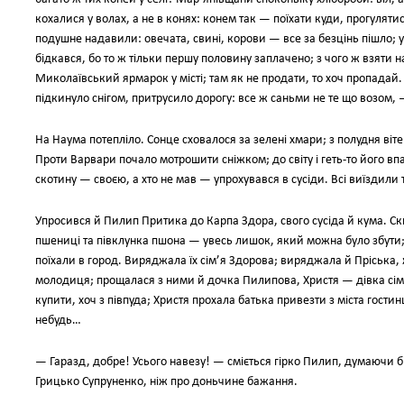
кохалися у волах, а не в конях: конем так — поїхати куди, прогуляти
подушне надавили: овечата, свині, корови — все за безцінь пішло; 
бідкався, бо то ж тільки першу половину заплачено; з чого ж взяти н
Миколаївський ярмарок у місті; там як не продати, то хоч пропадай
підкинуло снігом, притрусило дорогу: все ж саньми не те що возом, 
На Наума потепліло. Сонце сховалося за зелені хмари; з полудня віт
Проти Варвари почало мотрошити сніжком; до світу і геть-то його в
скотину — своєю, а хто не мав — упрохувався в сусіди. Всі виїздили
Упросився й Пилип Притика до Карпа Здора, свого сусіда й кума. Ск
пшениці та півклунка пшона — увесь лишок, який можна було збути;
поїхали в город. Виряджала їх сім’я Здорова; виряджала й Пріська, 
молодиця; прощалася з ними й дочка Пилипова, Христя — дівка сімна
купити, хоч з півпуда; Христя прохала батька привезти з міста гости
небудь…
— Гаразд, добре! Усього навезу! — сміється гірко Пилип, думаючи б
Грицько Супруненко, ніж про доньчине бажання.