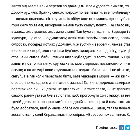
Місто від Мар’янівки верстов зо двадцять. Коли удосвіта виїхати, то 
дорогу рушили. Зряику сніжок потроху почав падати, все прибільшую
— почало колесом сніг крутити. Ік обіду таке схопилось, що світу біло
гори снігу по землі, вихорючи немов густу кашу у повітрі. Не стало в
віхало… аж страшно, аж сумно стало! Так було з півдня на Варвари і
кучугури, що страшно дивитись; деякі хати зовсім позаносило, поз
сугробах, посеред котрих у долину, між густими вербами, лежав став
височезних верб, мов тирчаки бур’яну, визирають з-під снігу, вулиці
страшенні снігові баби, і тільки вітер куйовдить їх гострі голови. У
хлівці й повіточки снігу, кругом хати, мов сторожів, постановило п’ять
оселю; а на димарі повикручувало такі кудлаті барани — і не пізнати
снігу?.. На Миколи перестало бити, зате ушкварив мороз — аж кипить, 
страшенно холодного дня ніхто не зазнає! Галки на деревах замерзал
повітках коліли… У церкві, не дивлячись на таке свято, — не дзвоне
самого ранку узявся був за лопати, щоб прогорнути хоч стежку, та н
третій день не напована: глибоко водопій занесено, та й сама скоти
було добратися, щоб укинути оберемок соломи… Вівці, телята почали
зостанеться у селі! Справдилася поговірка: «Варвара похвалиться, С
Поділитись: