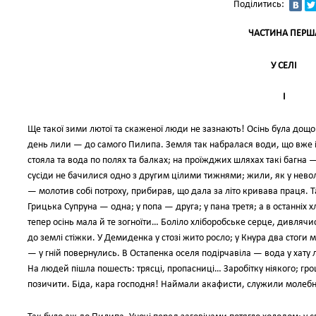
Поділитись:
ЧАСТИНА ПЕРШ
У СЕЛІ
I
Ще такої зими лютої та скаженої люди не зазнають! Осінь була дощова
день лили — до самого Пилипа. Земля так набралася води, що вже 
стояла та вода по полях та балках; на проїжджих шляхах такі багна —
сусіди не бачилися одно з другим цілими тижнями; жили, як у невол
— молотив собі потроху, прибирав, що дала за літо кривава праця. Т
Грицька Супруна — одна; у попа — друга; у пана третя; а в останніх хл
тепер осінь мала й те зогноїти… Боліло хліборобське серце, дивлячис
до землі стіжки. У Демиденка у стозі жито росло; у Кнура два стоги
— у гній повернулись. В Остапенка оселя подірчавіла — вода у хату л
На людей пішла пошесть: трясці, пропасниці… Заробітку ніякого; гроше
позичити. Біда, кара господня! Наймали акафисти, служили молебн