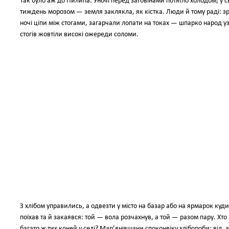
Так було аж до Пилипа. Уночі перед заговінами потягло холодом; у 
тиждень морозом — земля заклякла, як кістка. Люди й тому раді: зраз
ночі ціпи між стогами, загарчали лопати на токах — шпарко народ у
стогів жовтіли високі ожереди соломи.
З хлібом управились, а одвезти у місто на базар або на ярмарок куди
поїхав та й закаявся: той — вола розчахнув, а той — разом пару. Хто
багато ж тих коней у селі? Мар’янівщани споконвіку хлібороби: віл, 