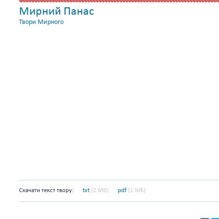
Мирний Панас
Твори Мирного
Скачати текст твору:
txt
(2 МБ)
pdf
(1 МБ)