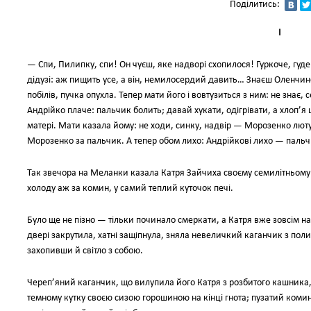
Поділитись:
I
— Спи, Пилипку, спи! Он чуєш, яке надворі схопилося! Гуркоче, гуд
дідузі: аж пищить усе, а він, немилосердий давить… Знаєш Оленчин
побілів, пучка опухла. Тепер мати його і вовтузиться з ним: не знає
Андрійко плаче: пальчик болить; давай хукати, одігрівати, а хлоп’я
матері. Мати казала йому: не ходи, синку, надвір — Морозенко лютує!
Морозенко за пальчик. А тепер обом лихо: Андрійкові лихо — пальч
Так звечора на Меланки казала Катря Зайчиха своєму семилітньому
холоду аж за комин, у самий теплий куточок печі.
Було ще не пізно — тільки починало смеркати, а Катря вже зовсім на 
двері закрутила, хатні защіпнула, зняла невеличкий каганчик з поли
захопивши й світло з собою.
Череп’яний каганчик, що вилупила його Катря з розбитого кашника, 
темному кутку своєю сизою горошиною на кінці гнота; пузатий комин 