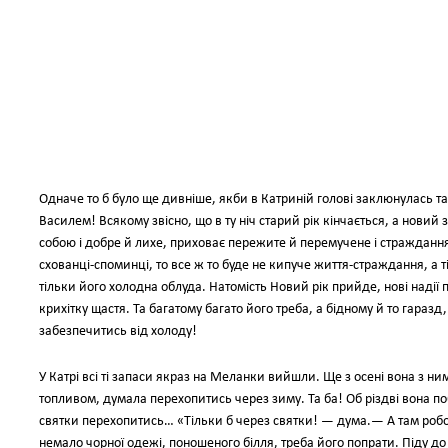
Одначе то б було ще дивніше, якби в Катриній голові заклюнулась т
Василем! Всякому звісно, що в ту ніч старий рік кінчається, а новий 
собою і добре й лихе, приховає пережите й перемучене і страждання
схованці-споминці, то все ж то буде не кипуче життя-страждання, а т
тільки його холодна облуда. Натомість Новий рік прийде, нові надії
крихітку щастя. Та багатому багато його треба, а бідному й то гаразд
забезпечитись від холоду!
У Катрі всі ті запаси якраз на Меланки вийшли. Ще з осені вона з ни
топливом, думала перехопитись через зиму. Та ба! Об різдві вона по
святки перехопитись… «Тільки б через святки! — дума.— А там робо
немало чорної одежі, поношеного білля, треба його попрати. Піду до