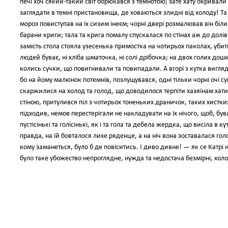
печі хоч сякий-такий світ борюкався з темнотою; зате хату окривал
заглядати в темні пристановища, де ховаються злидні від холоду! Та й
мороз повиступав на їх сизим інеєм; чорні двері розмалював він біл
барани криги; тала та крига помалу спускалася по стінах аж до до
замість стола стояла узесенька примостка на чотирьох паколах, убит
людей буває, ні хліба шматочка, ні солі дрібочка; на двох голих дошк
колись сучки, що повигнивали та повипадали. А вгорі з кутка вигляд
бо на йому малюнок потемнів, позлущувався, одні тільки чорні очі 
скаржилися на холод та голод, що доводилося терпіти хазяїнам хат
стіною, притулився піл з чотирьох тоненьких драничок, таких хистких,
підходив, немов перестерігали не накладувати на їх нічого, щоб, був
пустісінькі та голісінькі, як і та гола та дебела жердка, що висіла в к
правда, на їй бовталося лихе ряденце, а на ніч вона зоставалася г
кому заманеться, було б де повіситись. І диво дивне! — як се Катрі 
було таке убожество непроглядне, нужда та недостача безмірні, холод