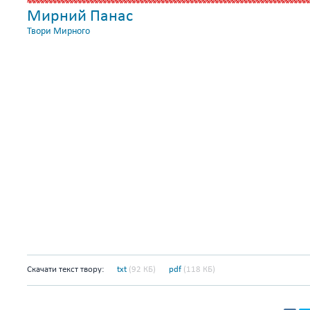
Мирний Панас
Твори Мирного
Скачати текст твору:
txt
(92 КБ)
pdf
(118 КБ)