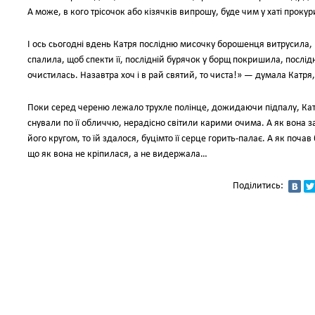
А може, в кого трісочок або кізячків випрошу, буде чим у хаті проку
І ось сьогодні вдень Катря послідню мисочку борошенця витрусила, 
спалила, щоб спекти її, послідній бурячок у борщ покришила, послі
очистилась. Назавтра хоч і в рай святий, то чиста!» — думала Катря,
Поки серед череню лежало трухле полінце, дожидаючи підпалу, Катр
снували по її обличчю, нерадісно світили карими очима. А як вона з
його кругом, то їй здалося, буцімто її серце горить-палає. А як почав 
що як вона не кріпилася, а не видержала…
Поділитись: