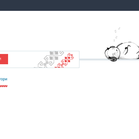
И
тори