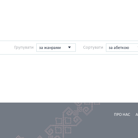
Групувати
Сортувати
за жанрами
за абеткою
ПРО НАС
А