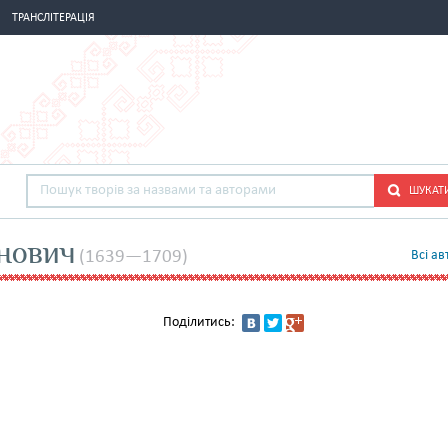
ТРАНСЛІТЕРАЦІЯ
ШУКАТ
анович
(1639—1709)
Всi ав
Поділитись: